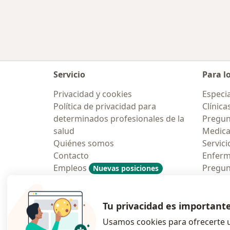
Servicio
Para l
Privacidad y cookies
Especia
Política de privacidad para
Clínica
determinados profesionales de la
Pregun
salud
Medic
Quiénes somos
Servici
Contacto
Enfer
Empleos
Pregun
Nuevas posiciones
Condiciones Generales de
Aplicac
Contratación
Tu privacidad es important
Usamos cookies para ofrecerte u