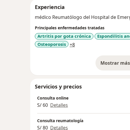
Experiencia
médico Reumatólogo del Hospital de Emerge
Principales enfermedades tratadas
Artritis por gota crónica
Espondilitis a
a11y_sr_more_diseases
Osteoporosis
+8
Mostrar más 
so
Servicios y precios
Consulta online
S/ 60
Detalles
Consulta reumatología
S/ 80
Detalles