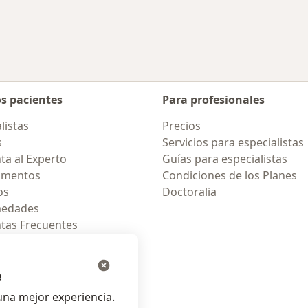
Más en esta categoría: Enfermedades más 
os pacientes
Para profesionales
listas
Precios
s
Servicios para especialistas
ta al Experto
Guías para especialistas
amentos
Condiciones de los Planes
os
Doctoralia
medades
tas Frecuentes
ión para celular
e
na mejor experiencia.