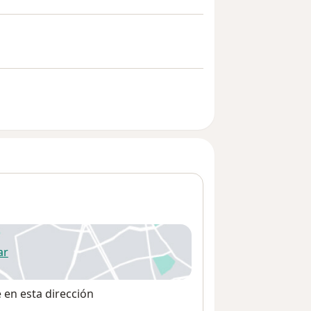
ar
 abre en una nueva pestaña
e en esta dirección