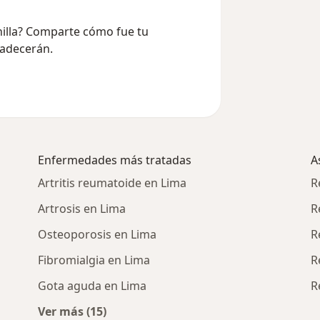
onilla? Comparte cómo fue tu
radecerán.
Enfermedades más tratadas
A
Artritis reumatoide en Lima
R
Artrosis en Lima
R
Osteoporosis en Lima
R
Fibromialgia en Lima
R
Gota aguda en Lima
R
Ver más (15)