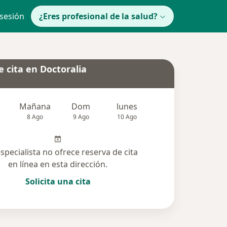
 sesión
¿Eres profesional de la salud?
 cita en Doctoralia
Mañana
Dom
lunes
Mar
Mié
8 Ago
9 Ago
10 Ago
11 Ago
12 Ag
especialista no ofrece reserva de cita
en línea en esta dirección.
Solicita una cita