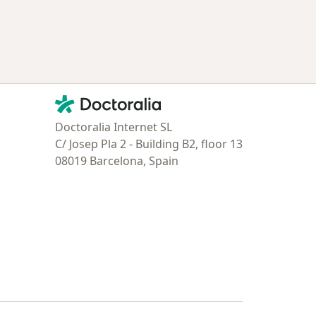
tratadas
Contacto
Doctoralia - Página de inicio
Doctoralia Internet SL
C/ Josep Pla 2 - Building B2, floor 13
08019 Barcelona, Spain