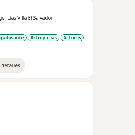
ncias Villa El Salvador
nquilosante
Artropatias
Artrosis
detalles
bre la experiencia