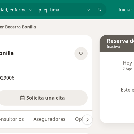
dad, enfermedad o nombre
p. ej. Lima
Iniciar
er Becerra Bonilla
de ciudad
Reserva de
Inactivo
onilla
obre las especializaciones
Hoy
7 Ago
029006
Este 
Solicita una cita
nsultorios
Aseguradoras
Opiniones