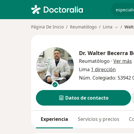
especiali
Página De Inicio
Reumatólogo
Lima
Walt
Cambiar 
Dr.
Walter Becerra B
s
Reumatólogo
·
Ver más
Lima
1 dirección
Núm. Colegiado: 53942 
Datos de contacto
Experiencia
Servicios y precios
Co