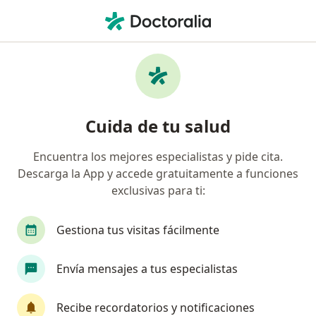
Men
¿Qué estás buscando?
Página De Inicio
Ginecólogo
Surco
Raquel Trinidad
Cambiar de ciudad
Cuida de tu salud
Encuentra los mejores especialistas y pide cita.
Descarga la App y accede gratuitamente a funciones
exclusivas para ti:
Dra.
Raquel Trinidad Orihuela Tovar
sobre las especializaciones
Ginecólogo
·
Ver más
Gestiona tus visitas fácilmente
Surco
2 dirección
Núm. Colegiado: 50207
Envía mensajes a tus especialistas
1 opinión
Recibe recordatorios y notificaciones