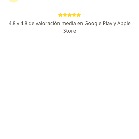
Datos de contacto
Solicita una cita
4.8 y 4.8 de valoración media en Google Play y Apple
Store
Experiencia
Servicios y precios
Consultorios
Experiencia
Principales enfermedades tratadas
Síndrome premenstrual (SPM)
Prurito vaginal
Síndrome de Ovario Poliquístico (SOP / SOMP)
a11y_sr_mor
Falla ovárica prematura
Menopausia
+5
Mostrar más detalles
sobre la experiencia