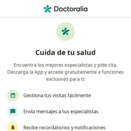
Men
Radiólogo • Breña, Lima
Filtros
Seguro
Mapa
Radiólogos en Breña
Cuida de tu salud
Encuentra los mejores especialistas y pide cita.
Descarga la App y accede gratuitamente a funciones
exclusivas para ti:
Gestiona tus visitas fácilmente
Dra. Dayana Kim Pastor Gutiérrez
Envía mensajes a tus especialistas
Radiólogo
8 opinión
Recibe recordatorios y notificaciones