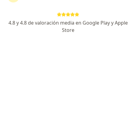
Avenida Brasil 2730 Consultorio 518, Pueblo Libre
•
Mapa
Centro Ecográfico Especializado - sede Edificio Qualis
Biópsia de mama y tru-cut
desde s/ 1,200
4.8 y 4.8 de valoración media en Google Play y Apple
Este especialista no ofrece reserva de cita en línea en esta dirección.
Store
Solicita una cita
Dr. Juan Pablo Sanchez
Radiólogo
3 opinión