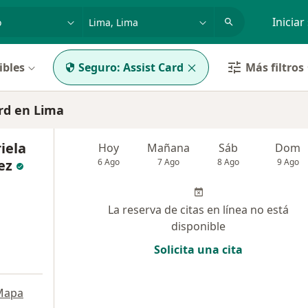
dad, enfermedad o nombre
p. ej. Lima
Iniciar
ibles
Seguro:
Assist Card
Más filtros
rd en Lima
iela
Hoy
Mañana
Sáb
Dom
ez
6 Ago
7 Ago
8 Ago
9 Ago
La reserva de citas en línea no está
disponible
Solicita una cita
Mapa