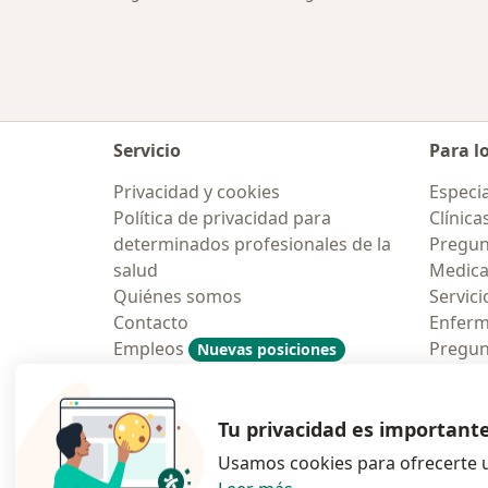
Servicio
Para l
Privacidad y cookies
Especia
Política de privacidad para
Clínica
determinados profesionales de la
Pregun
salud
Medic
Quiénes somos
Servici
Contacto
Enfer
Empleos
Pregun
Nuevas posiciones
Condiciones Generales de
Aplicac
Contratación
Tu privacidad es important
Usamos cookies para ofrecerte u