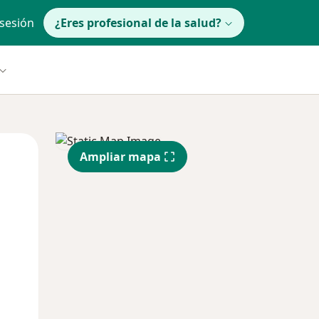
 sesión
¿Eres profesional de la salud?
lunes
Mar
Mié
Ampliar mapa
10 Ago
11 Ago
12 Ago