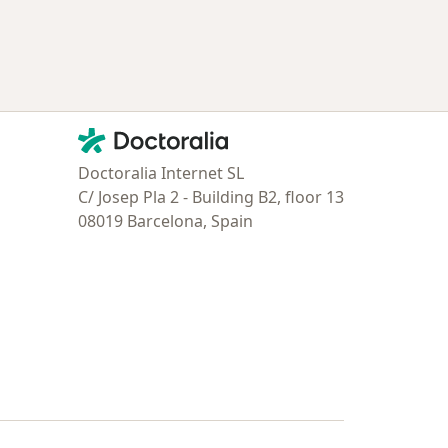
Contacto
Doctoralia - Página de inicio
Doctoralia Internet SL
C/ Josep Pla 2 - Building B2, floor 13
08019 Barcelona, Spain