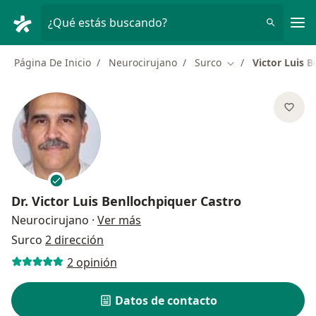
Men
¿Qué estás buscando?
Página De Inicio
Neurocirujano
Surco
Victor Luis 
Cambiar de ciudad
Dr.
Victor Luis Benllochpiquer Castro
sobre las especializaciones
Neurocirujano
·
Ver más
Surco
2 dirección
2 opinión
Datos de contacto