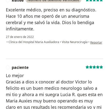
Renee
R
Excelente médico, preciso en su diagnóstico.
Hace 10 años me operó de un aneurisma
cerebral y me salvó la vida. Dios lo bendiga
infinitamente.
27 de enero de 2022
en opinión de
•
Clinica del Hospital Maria Auxiliadora
•
Visita Neurocirugía
•
Reportar
paciente
P
Lo mejor
Gracias a dios x conocer al doctor Victor lo
felicito es un buen medico neurologo salvo a
mi tio y ahora a mi suegra Lucia R. ques esta en
Maria Auxies muy bueno operando es muy
claro en sus resultads les recomendaria yo y mi