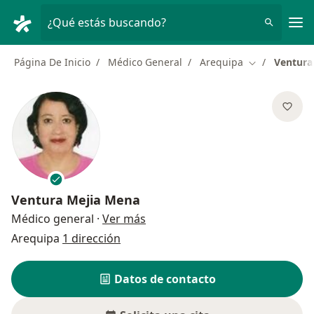
Men
¿Qué estás buscando?
Página De Inicio
Médico General
Arequipa
Ventura
Cambiar de c
Ventura Mejia Mena
sobre las especializaciones
Médico general
·
Ver más
Arequipa
1 dirección
Datos de contacto