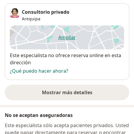
Consultorio privado
Arequipa
Ampliar
se abre en una nueva pestañ
Disponibilidad
Este especialista no ofrece reserva online en esta
dirección
¿Qué puedo hacer ahora?
Mostrar más detalles
sobre la dirección
No se aceptan aseguradoras
Este especialista sólo acepta pacientes privados. Usted
puede pagar directamente para reservar, o encontrar