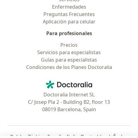
Enfermedades
Preguntas Frecuentes
Aplicación para celular
Para profesionales
Precios
Servicios para especialistas
Guías para especialistas
Condiciones de los Planes Doctoralia
Contacto
Doctoralia - Página de inicio
Doctoralia Internet SL
C/ Josep Pla 2 - Building B2, floor 13
08019 Barcelona, Spain
se abre en una nueva pestaña
se abre en una nueva pestaña
se abre en una nueva pestaña
se abre en una nueva pes
se abre en 
se a
Polska
,
Türkiye
,
España
,
Italia
,
Deutschland
,
Česko
,