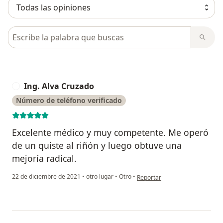
Busca en opiniones
Ing. Alva Cruzado
I
Número de teléfono verificado
Excelente médico y muy competente. Me operó
de un quiste al riñón y luego obtuve una
mejoría radical.
en opinión del usuario Ing. Alv
22 de diciembre de 2021
•
otro lugar
•
Otro
•
Reportar