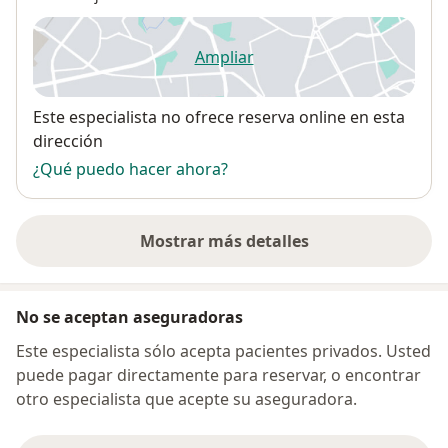
Ampliar
se abre en una nueva pestañ
Disponibilidad
Este especialista no ofrece reserva online en esta
dirección
¿Qué puedo hacer ahora?
Mostrar más detalles
sobre la dirección
No se aceptan aseguradoras
Este especialista sólo acepta pacientes privados. Usted
puede pagar directamente para reservar, o encontrar
otro especialista que acepte su aseguradora.