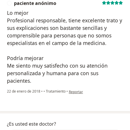
paciente anónimo
P
Lo mejor
Profesional responsable, tiene excelente trato y
sus explicaciones son bastante sencillas y
comprensible para personas que no somos
especialistas en el campo de la medicina.
Podría mejorar
Me siento muy satisfecho con su atención
personalizada y humana para con sus
pacientes.
en opinión del usuario paciente anón
22 de enero de 2018
•
•
Tratamiento
•
Reportar
¿Es usted este doctor?