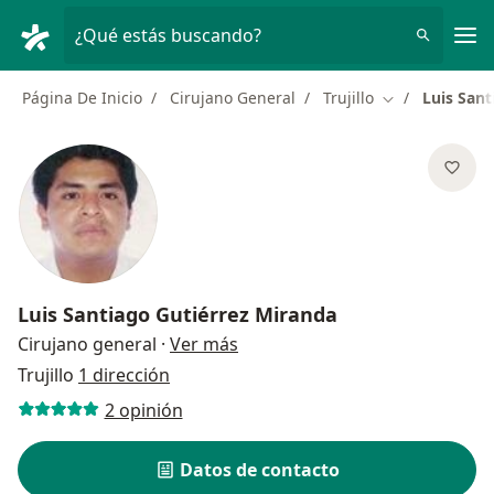
Men
¿Qué estás buscando?
Página De Inicio
Cirujano General
Trujillo
Luis Sant
Cambiar de ci
Luis Santiago Gutiérrez Miranda
sobre las especializaciones
Cirujano general
·
Ver más
Trujillo
1 dirección
2 opinión
Datos de contacto