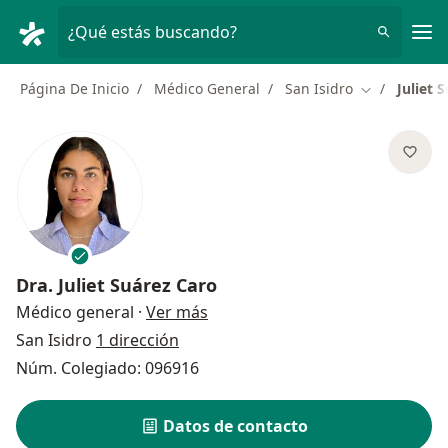
Men
¿Qué estás buscando?
Página De Inicio
Médico General
San Isidro
Juliet 
Cambiar de 
Dra.
Juliet Suárez Caro
sobre las especializaciones
Médico general
·
Ver más
San Isidro
1 dirección
Núm. Colegiado: 096916
Datos de contacto