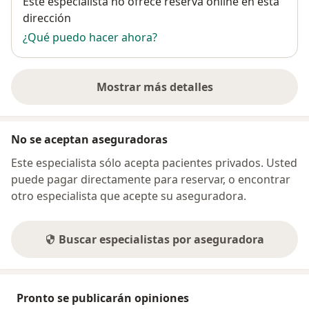
Disponibilidad
Este especialista no ofrece reserva online en esta
dirección
¿Qué puedo hacer ahora?
Mostrar más detalles
sobre la dirección
No se aceptan aseguradoras
Este especialista sólo acepta pacientes privados. Usted
puede pagar directamente para reservar, o encontrar
otro especialista que acepte su aseguradora.
Buscar especialistas por aseguradora
Pronto se publicarán opiniones