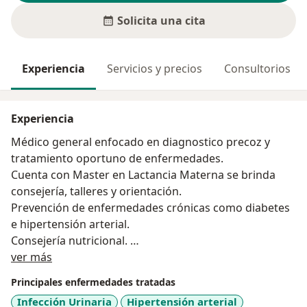
Solicita una cita
Experiencia
Servicios y precios
Consultorios
Experiencia
Médico general enfocado en diagnostico precoz y
tratamiento oportuno de enfermedades.
Cuenta con Master en Lactancia Materna se brinda
consejería, talleres y orientación.
Prevención de enfermedades crónicas como diabetes
e hipertensión arterial.
Consejería nutricional.
Acerca de mí
Consejería de salud sexual y reproductiva.
ver más
Principales enfermedades tratadas
Infección Urinaria
Hipertensión arterial