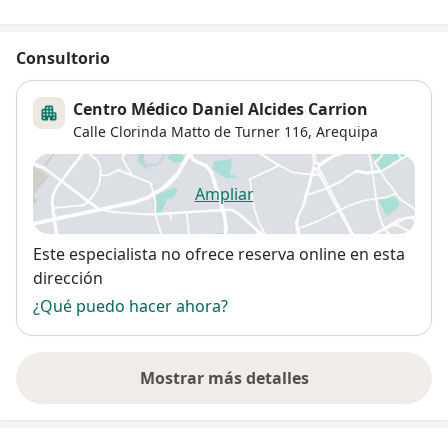
Consultorio
Centro Médico Daniel Alcides Carrion
Calle Clorinda Matto de Turner 116,
Arequipa
Ampliar
se abre en una nueva pestañ
Disponibilidad
Este especialista no ofrece reserva online en esta
dirección
¿Qué puedo hacer ahora?
Mostrar más detalles
sobre la dirección