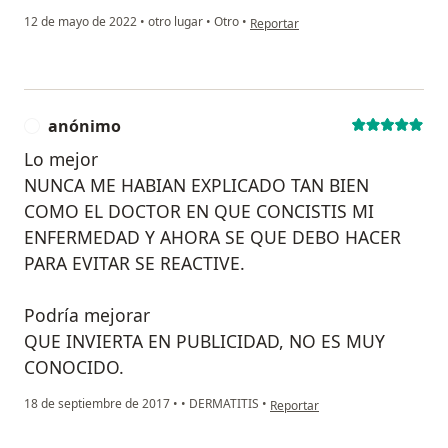
en opinión del usuario MARIA
12 de mayo de 2022
•
otro lugar
•
Otro
•
Reportar
anónimo
A
Lo mejor
NUNCA ME HABIAN EXPLICADO TAN BIEN
COMO EL DOCTOR EN QUE CONCISTIS MI
ENFERMEDAD Y AHORA SE QUE DEBO HACER
PARA EVITAR SE REACTIVE.
Podría mejorar
QUE INVIERTA EN PUBLICIDAD, NO ES MUY
CONOCIDO.
en opinión del usuario anónimo
18 de septiembre de 2017
•
•
DERMATITIS
•
Reportar