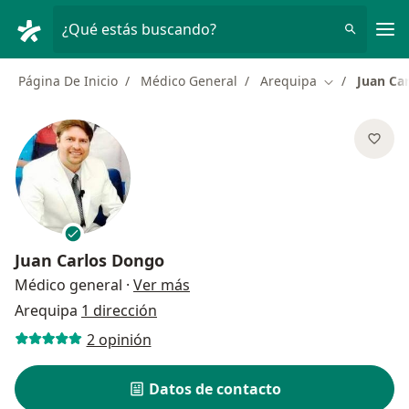
Men
¿Qué estás buscando?
Página De Inicio
Médico General
Arequipa
Juan Ca
Cambiar de c
Juan Carlos Dongo
sobre las especializaciones
Médico general
·
Ver más
Arequipa
1 dirección
2 opinión
Datos de contacto