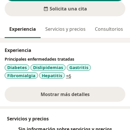
Solicita una cita
Experiencia
Servicios y precios
Consultorios
Experiencia
Principales enfermedades tratadas
Diabetes
Dislipidemias
Gastritis
a11y_sr_more_diseases
Fibromialgia
Hepatitis
+6
Mostrar más detalles
sobre la experiencia
Servicios y precios
Sin información sobre servicios y precios