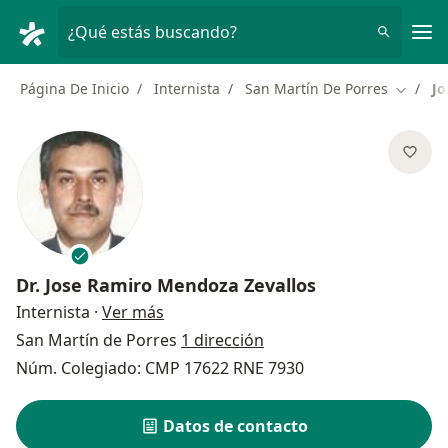
Men
¿Qué estás buscando?
Página De Inicio
Internista
San Martín De Porres
Jo
Cambiar
Dr.
Jose Ramiro Mendoza Zevallos
sobre las especializaciones
Internista
·
Ver más
San Martín de Porres
1 dirección
Núm. Colegiado: CMP 17622 RNE 7930
Datos de contacto