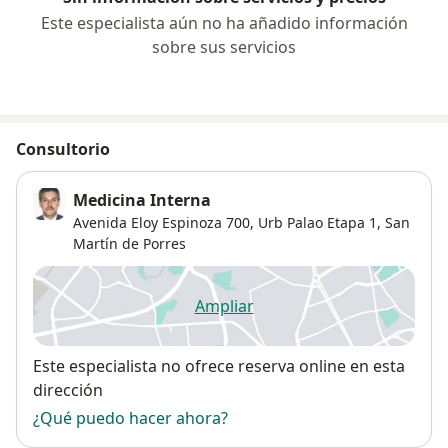
Este especialista aún no ha añadido información
sobre sus servicios
Consultorio
Medicina Interna
Avenida Eloy Espinoza 700,
Urb Palao Etapa 1
,
San
Martín de Porres
Ampliar
se abre en una nueva pestañ
Disponibilidad
Este especialista no ofrece reserva online en esta
dirección
¿Qué puedo hacer ahora?