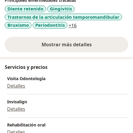
Principales enfermedades tratadas
Diente retenido
Gingivitis
Trastornos de la articulación temporomandibular
a11y_sr_more_diseases
Bruxismo
Periodontitis
+16
Mostrar más detalles
sobre la experiencia
Servicios y precios
Visita Odontología
Detalles
Invisalign
Detalles
Rehabilitación oral
Detalles