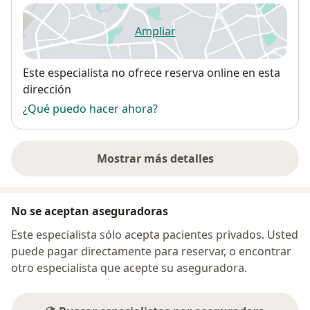
Ampliar
se abre en una nueva pestañ
Disponibilidad
Este especialista no ofrece reserva online en esta
dirección
¿Qué puedo hacer ahora?
Mostrar más detalles
sobre la dirección
No se aceptan aseguradoras
Este especialista sólo acepta pacientes privados. Usted
puede pagar directamente para reservar, o encontrar
otro especialista que acepte su aseguradora.