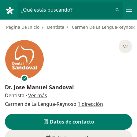
Men
¿Qué estás buscando?
Página De Inicio
Dentista
Carmen De La Lengua-Reynoso
Dr.
Jose Manuel Sandoval
sobre las especializaciones
Dentista
·
Ver más
Carmen de La Lengua-Reynoso
1 dirección
Datos de contacto