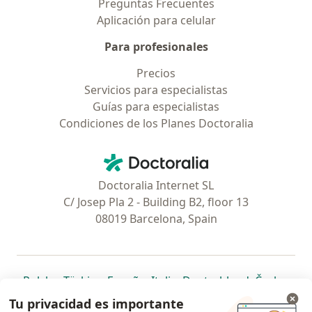
Preguntas Frecuentes
Aplicación para celular
Para profesionales
Precios
Servicios para especialistas
Guías para especialistas
Condiciones de los Planes Doctoralia
Contacto
Doctoralia - Página de inicio
Doctoralia Internet SL
C/ Josep Pla 2 - Building B2, floor 13
08019 Barcelona, Spain
se abre en una nueva pestaña
se abre en una nueva pestaña
se abre en una nueva pestaña
se abre en una nueva pes
se abre en 
se a
Polska
,
Türkiye
,
España
,
Italia
,
Deutschland
,
Česko
,
se abre en una nueva pestaña
se abre en una nueva pestaña
se abre en una nueva pestaña
se abre en una nueva p
se abre en 
se abr
Portugal
,
México
,
Chile
,
Brasil
,
Argentina
,
Perú
,
Tu privacidad es importante