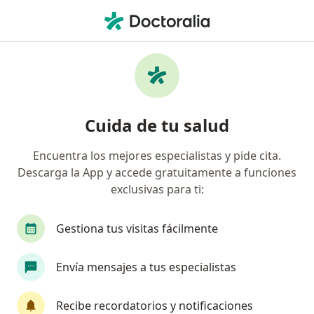
Men
¿Qué estás buscando?
Página De Inicio
Enfermedades
Hernia De Discos Intervertebrales
Hernia de discos intervertebrales
Cuida de tu salud
- Información, expertos y
Encuentra los mejores especialistas y pide cita.
preguntas frecuentes
Descarga la App y accede gratuitamente a funciones
exclusivas para ti:
Gestiona tus visitas fácilmente
Información
Envía mensajes a tus especialistas
Recibe recordatorios y notificaciones