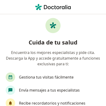
Men
Falla Ovárica Prematura • Lince, Lima
Filtros
• 1
Seguro
Mapa
Especialistas en Falla ovárica prematura en
Cuida de tu salud
Lince
Encuentra los mejores especialistas y pide cita.
Descarga la App y accede gratuitamente a funciones
¿Qué especialidad estás buscando?
exclusivas para ti:
Ginecólogo
Médico general
Gestiona tus visitas fácilmente
Envía mensajes a tus especialistas
Recibe recordatorios y notificaciones