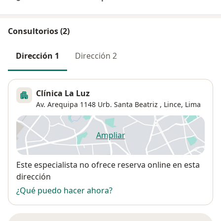
Consultorios (2)
Dirección 1
Dirección 2
Clínica La Luz
Av. Arequipa 1148 Urb. Santa Beatriz , Lince,
Lima
Ampliar
se abre en una nueva pestañ
Disponibilidad
Este especialista no ofrece reserva online en esta
dirección
¿Qué puedo hacer ahora?