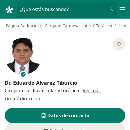
Men
¿Qué estás buscando?
Página De Inicio
Cirujano Cardiovascular Y Torácico
Lima
Dr.
Eduardo Alvarez Tiburcio
sobre las esp
Cirujano cardiovascular y torácico
·
Ver más
Lima
2 dirección
Datos de contacto