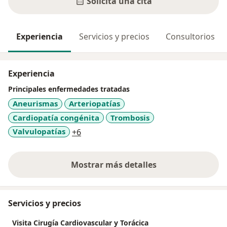
Solicita una cita
Experiencia
Servicios y precios
Consultorios
Experiencia
Principales enfermedades tratadas
Aneurismas
Arteriopatías
Cardiopatía congénita
Trombosis
a11y_sr_more_diseases
Valvulopatías
+6
Mostrar más detalles
sobre la experiencia
Servicios y precios
Visita Cirugía Cardiovascular y Torácica