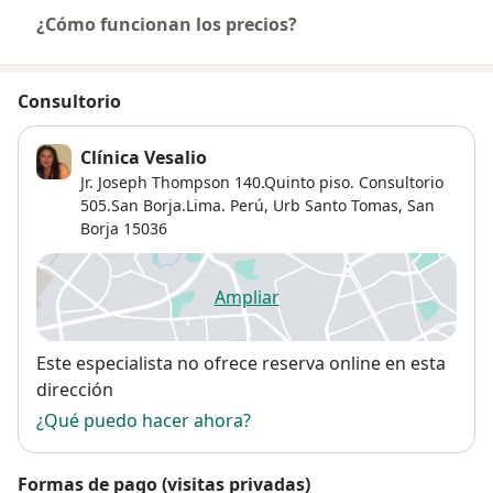
¿Cómo funcionan los precios?
Consultorio
Clínica Vesalio
Jr. Joseph Thompson 140.Quinto piso. Consultorio
505.San Borja.Lima. Perú,
Urb Santo Tomas
,
San
Borja
15036
Ampliar
se abre en una nueva pestañ
Disponibilidad
Este especialista no ofrece reserva online en esta
dirección
¿Qué puedo hacer ahora?
Formas de pago (visitas privadas)