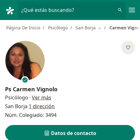
Men
¿Qué estás buscando?
Página De Inicio
Psicólogo
San Borja
Carmen Vigno
Cambiar de ciudad
Ps
Carmen Vignolo
sobre las especializaciones
Psicólogo
·
Ver más
San Borja
1 dirección
Núm. Colegiado: 3494
Datos de contacto