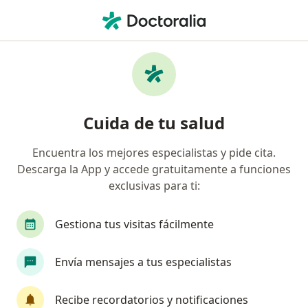
Men
Ginecólogo • Urb Corpac, San Borja, Lima
Filtros
Seguro
Mapa
Ginecólogos en Urb Corpac, San Borja
Cuida de tu salud
Encuentra los mejores especialistas y pide cita.
Descarga la App y accede gratuitamente a funciones
exclusivas para ti:
Gestiona tus visitas fácilmente
Dr. José Luis Goncalves Rodriguez
Envía mensajes a tus especialistas
·
Ver más
Ginecólogo
122 opinión
Recibe recordatorios y notificaciones