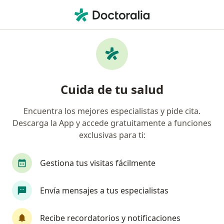
Men
¿Qué estás buscando?
Página De Inicio
Enfermedades
Cáncer De Páncreas
Cáncer de páncreas -
Cuida de tu salud
Información, expertos y
preguntas frecuentes
Encuentra los mejores especialistas y pide cita.
Descarga la App y accede gratuitamente a funciones
exclusivas para ti:
Gestiona tus visitas fácilmente
Información
Pregunta al Experto
Envía mensajes a tus especialistas
No descuides tu salud
Recibe recordatorios y notificaciones