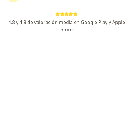
Escoge la consulta online para empezar o continuar
tu tratamiento sin salir de casa. Y, si lo necesitas,
también puedes reservar una cita presencial.
4.8 y 4.8 de valoración media en Google Play y Apple
Store
Mostrar especialistas
¿Cómo funciona?
Expertos en cáncer de páncreas
Carol Durand Mendoza
Cirujano oncólogo
Arequipa