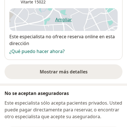
Vitarte
15022
Ampliar
se abre en una nueva pestañ
Disponibilidad
Este especialista no ofrece reserva online en esta
dirección
¿Qué puedo hacer ahora?
Mostrar más detalles
sobre la dirección
No se aceptan aseguradoras
Este especialista sólo acepta pacientes privados. Usted
puede pagar directamente para reservar, o encontrar
otro especialista que acepte su aseguradora.