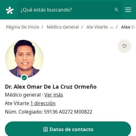
Men
¿Qué estás buscando?
Página De Inicio
Médico General
Ate Vitarte
Alex O
Cambiar de 
Dr.
Alex Omar De La Cruz Ormeño
sobre las especializaciones
Médico general
·
Ver más
Ate Vitarte
1 dirección
Núm. Colegiado: 59136 A0272 M00822
Datos de contacto