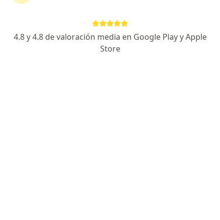
Av. Brasil 2730, Pueblo Libre
•
Mapa
Juan M. Brush Nalvarte
Consulta neurológica
S/ 150
4.8 y 4.8 de valoración media en Google Play y Apple
Este especialista no ofrece reserva de cita en línea en esta dirección.
Store
Solicita una cita
Dr. César Soto Saenz
·
Ver más
Neurólogo
83 opinión