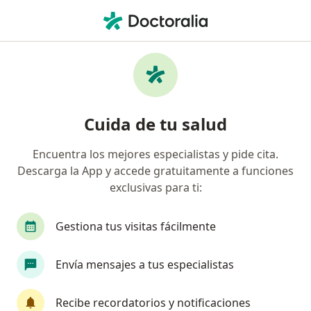
Men
Neurólogo • Fund Oyague, Lima, Lima
Filtros
Seguro
Mapa
Neurólogos en Fund Oyague, Lima
Cuida de tu salud
Encuentra los mejores especialistas y pide cita.
Descarga la App y accede gratuitamente a funciones
exclusivas para ti:
Gestiona tus visitas fácilmente
Dr. Juan Manuel Brush Nalvarte
Envía mensajes a tus especialistas
Neurólogo
28 opinión
Recibe recordatorios y notificaciones