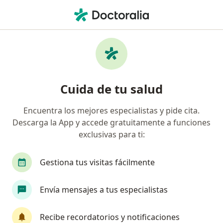
Men
Bronquiectasia • Breña, Lima
Filtros
• 1
Seguro
Mapa
Especialistas en Bronquiectasia en Breña
Cuida de tu salud
Encuentra los mejores especialistas y pide cita.
¿Qué especialidad estás buscando?
Descarga la App y accede gratuitamente a funciones
Neumólogo
Internista
Médico general
exclusivas para ti:
Gestiona tus visitas fácilmente
Envía mensajes a tus especialistas
Recibe recordatorios y notificaciones