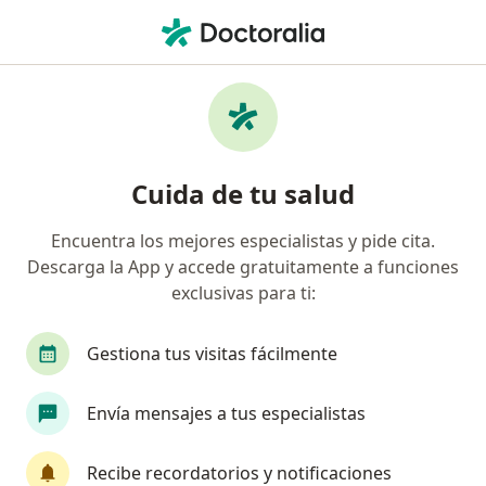
Men
Rimac • Miraflores, Lima
Búsquedas relacionadas
Especialistas de Rimac
Cardiologos de Rimac en Miraflores
Cuida de tu salud
Ginecólogos de Rimac en Miraflores
Encuentra los mejores especialistas y pide cita.
Neurocirujanos de Rimac en Miraflores
Descarga la App y accede gratuitamente a funciones
Cirujanos generales de Rimac en Miraflores
exclusivas para ti:
Dermatólogos de Rimac en Miraflores
Gestiona tus visitas fácilmente
Ver más (12)
Más en esta categoría: Especialistas de Rima
Envía mensajes a tus especialistas
Página De Inicio
Miraflores
Rimac
Recibe recordatorios y notificaciones