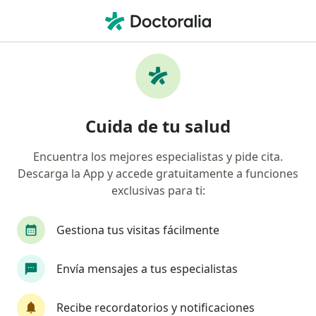
Men
Rimac • Independencia, Lima
Búsquedas relacionadas
Especialistas de Rimac
Cirujanos generales de Rimac en Independencia
Cuida de tu salud
Pediatras de Rimac en Independencia
Encuentra los mejores especialistas y pide cita.
Dermatólogos de Rimac en Independencia
Descarga la App y accede gratuitamente a funciones
Ginecólogos de Rimac en Independencia
exclusivas para ti:
Hematólogos de Rimac en Independencia
Gestiona tus visitas fácilmente
Ver más (5)
Más en esta categoría: Especialistas de Rimac
Envía mensajes a tus especialistas
Página De Inicio
Independencia
Rimac
Recibe recordatorios y notificaciones