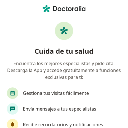
Men
Rimac • Huaraz, Ancash
Página De Inicio
Huaraz
Rimac
Cuida de tu salud
Encuentra los mejores especialistas y pide cita.
Descarga la App y accede gratuitamente a funciones
exclusivas para ti:
Gestiona tus visitas fácilmente
Envía mensajes a tus especialistas
Recibe recordatorios y notificaciones