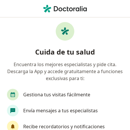
Men
Best Doctors • Miraflores, Lima
Página De Inicio
Miraflores
Best Doctors
Cuida de tu salud
Encuentra los mejores especialistas y pide cita.
Descarga la App y accede gratuitamente a funciones
exclusivas para ti:
Gestiona tus visitas fácilmente
Envía mensajes a tus especialistas
Recibe recordatorios y notificaciones