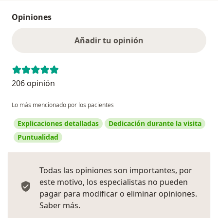
Show more detail
Source
Opiniones
:
EDGAR MATOS via Scopus - Elsevier
Añadir tu opinión
Lymphocyte population count as a first approach to
the diagnosis of primary
immunodeficiencies,Recuento poblacional linfocitario
como primera aproximación al diagnóstico de
206 opinión
inmunodeficiencias primarias
Lo más mencionado por los pacientes
Revista Peruana de Medicina Experimental y Salud
Publica
Explicaciones detalladas
Dedicación durante la visita
2019 | Journal article
Puntualidad
DOI: 10.17843/rpmesp.2019.363.4033
EID: 2-s2.0-85075311402
CONTRIBUTORS: García-Gomero, D.S.; Matos-
Todas las opiniones son importantes, por
Benavides, E.; Inocente-Malpartida, R.; Mendoza-
este motivo, los especialistas no pueden
Quispe, D.; Chalco-Huamán, J.; Lopez-Talledo, M.;
pagar para modificar o eliminar opiniones.
Córdova-Calderón, W.; Muñoz-León, R.; Galván-Calle, C.
Más información sobre opiniones
Saber más.
Show more detail