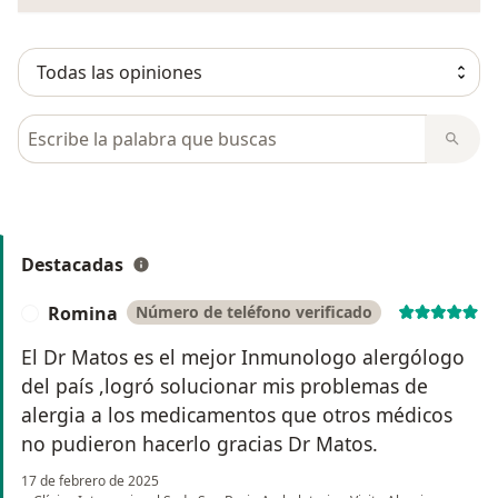
Source
:
EDGAR MATOS via Scopus - Elsevier
RECUENTO POBLACIONAL LINFOCITARIO COMO
PRIMERA APROXIMACIÓN AL DIAGNÓSTICO DE
Busca en opiniones
INMUNODEFICIENCIAS PRIMARIAS
Revista Peruana de Medicina Experimental y Salud
Pública. 2019, Vol. 36 Issue 3, p454-458. 5p. 3 Charts.
2019-01-02 | Journal article
Show more detail
Destacadas
Source
:
Romina
Número de teléfono verificado
R
EDGAR MATOS
El Dr Matos es el mejor Inmunologo alergólogo
Pruebas in vivo e in vitro para el diagnóstico de alergia
del país ,logró solucionar mis problemas de
a metamizol en pacientes de un centro médico en
Perú
alergia a los medicamentos que otros médicos
REVISTA ALERGIA MEXICO
no pudieron hacerlo gracias Dr Matos.
2018-06-09 | Journal article
17 de febrero de 2025
Show more detail