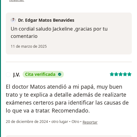
subsets in healthy adults in Lima, Peru,Intervalos de
referencia de subpoblaciones linfocitarias de sangre
periférica en adultos sanos de Lima, Peru
Dr. Edgar Matos Benavides
Revista Peruana de Medicina Experimental y Salud
Un cordial saludo Jackeline ,gracias por tu
Publica
comentario
2013 | Journal article
EID: 2-s2.0-84882717386
11 de marzo de 2025
CONTRIBUTORS: Cóndor, J.M.; Álvarez, M.; Cano, L.;
Matos, E.; Leiva, C.; Paredes, J.A.
Show more detail
Source
J.V.
Cita verificada
J
:
El doctor Matos atendió a mi papá, muy buen
EDGAR MATOS via Scopus - Elsevier
trato y te explica a detalle además de realizarte
exámenes certeros para identificar las causas de
lo que va a tratar. Recomendado.
en opinión del usuario J.V.
20 de diciembre de 2024
•
otro lugar
•
Otro
•
Reportar