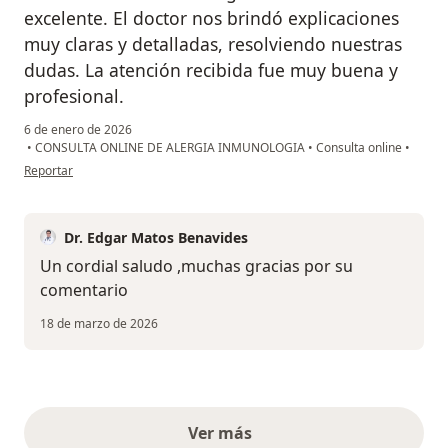
excelente. El doctor nos brindó explicaciones
muy claras y detalladas, resolviendo nuestras
dudas. La atención recibida fue muy buena y
profesional.
6 de enero de 2026
•
CONSULTA ONLINE DE ALERGIA INMUNOLOGIA
•
Consulta online
•
en opinión del usuario Paola
Reportar
Dr. Edgar Matos Benavides
Un cordial saludo ,muchas gracias por su
comentario
18 de marzo de 2026
Ver más
opiniones anteriores