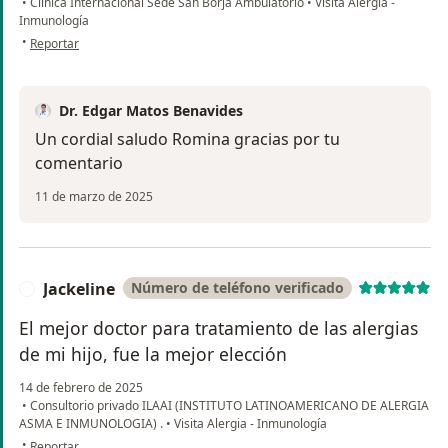
•
Clínica Internacional Sede San Borja Ambulatorio
•
Visita Alergia -
Source
Inmunología
en opinión del usuario Romina
:
•
Reportar
EDGAR MATOS
Information and communication technology use in
Dr. Edgar Matos Benavides
asthmatic patients: A cross-sectional study in Latin
America
Un cordial saludo Romina gracias por tu
ERS Monograph
comentario
2017 | Journal article
11 de marzo de 2025
DOI: 10.1183/23120541.00005-2017
EID: 2-s2.0-85025455527
CONTRIBUTORS: Calderón, J.; Cherrez, A.; Ramón, G.D.;
Jove, O.L.; Baptist, A.; Matos, E.; Maciel, B.M.; Calero, E.;
Jackeline
Número de teléfono verificado
J
Sanchez-Borges, M.; Cherrez, S. et al.
El mejor doctor para tratamiento de las alergias
Show more detail
de mi hijo, fue la mejor elección
Source
:
14 de febrero de 2025
EDGAR MATOS via Scopus - Elsevier
•
Consultorio privado ILAAI (INSTITUTO LATINOAMERICANO DE ALERGIA
ASMA E INMUNOLOGIA) .
•
Visita Alergia - Inmunología
Reference intervals for peripheral blood lymphocyte
en opinión del usuario Jackeline
•
Reportar