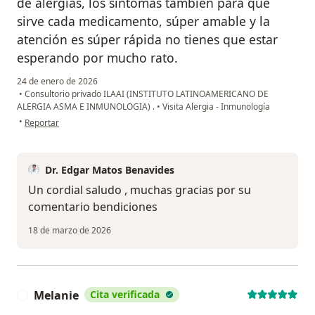
de alergias, los síntomas también para que
sirve cada medicamento, súper amable y la
atención es súper rápida no tienes que estar
esperando por mucho rato.
24 de enero de 2026
•
Consultorio privado ILAAI (INSTITUTO LATINOAMERICANO DE
ALERGIA ASMA E INMUNOLOGIA) .
•
Visita Alergia - Inmunología
en opinión del usuario Jharumy Del Carpio
•
Reportar
Dr. Edgar Matos Benavides
Un cordial saludo , muchas gracias por su
comentario bendiciones
18 de marzo de 2026
Melanie
Cita verificada
M