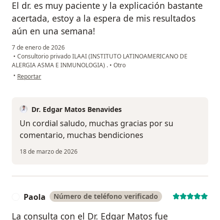
El dr. es muy paciente y la explicación bastante
acertada, estoy a la espera de mis resultados
aún en una semana!
7 de enero de 2026
•
Consultorio privado ILAAI (INSTITUTO LATINOAMERICANO DE
ALERGIA ASMA E INMUNOLOGIA) .
•
Otro
en opinión del usuario Melanie
•
Reportar
Dr. Edgar Matos Benavides
Un cordial saludo, muchas gracias por su
comentario, muchas bendiciones
18 de marzo de 2026
Paola
Número de teléfono verificado
P
La consulta con el Dr. Edgar Matos fue