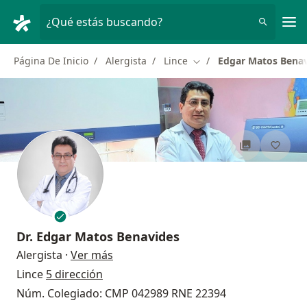
Men
¿Qué estás buscando?
Página De Inicio
Alergista
Lince
Edgar Matos Bena
Cambiar de ciudad
Dr.
Edgar Matos Benavides
sobre las especializaciones
Alergista
·
Ver más
Lince
5 dirección
Núm. Colegiado: CMP 042989 RNE 22394