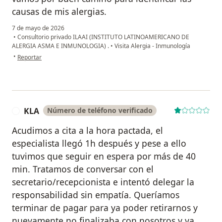
causas de mis alergias.
7 de mayo de 2026
•
Consultorio privado ILAAI (INSTITUTO LATINOAMERICANO DE
ALERGIA ASMA E INMUNOLOGIA) .
•
Visita Alergia - Inmunología
en opinión del usuario DPM
•
Reportar
KLA
Número de teléfono verificado
K
Acudimos a cita a la hora pactada, el
especialista llegó 1h después y pese a ello
tuvimos que seguir en espera por más de 40
min. Tratamos de conversar con el
secretario/recepcionista e intentó delegar la
responsabilidad sin empatía. Queríamos
terminar de pagar para ya poder retirarnos y
nuevamente no finalizaba con nosotros y ya