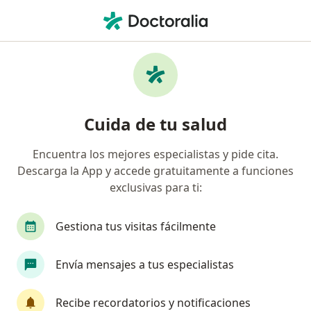
Men
Bupa • Miraflores, Lima
Página De Inicio
Miraflores
Bupa
Cuida de tu salud
Encuentra los mejores especialistas y pide cita.
Descarga la App y accede gratuitamente a funciones
exclusivas para ti:
Gestiona tus visitas fácilmente
Envía mensajes a tus especialistas
Recibe recordatorios y notificaciones