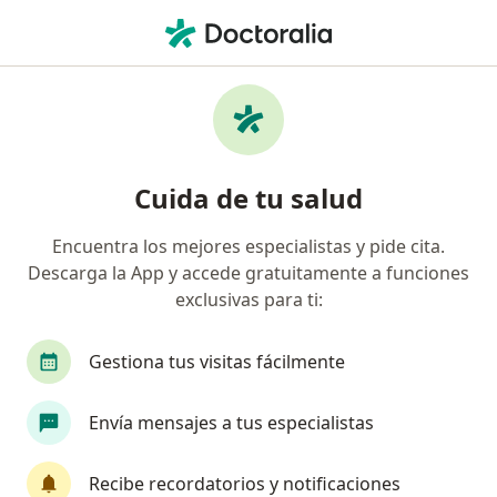
Men
Assist Card • Miraflores, Lima
Página De Inicio
Miraflores
Assist Card
Cuida de tu salud
Encuentra los mejores especialistas y pide cita.
Descarga la App y accede gratuitamente a funciones
exclusivas para ti:
Gestiona tus visitas fácilmente
Envía mensajes a tus especialistas
Recibe recordatorios y notificaciones