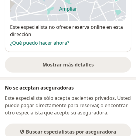
Ampliar
se abre en una nueva pestañ
Disponibilidad
Este especialista no ofrece reserva online en esta
dirección
¿Qué puedo hacer ahora?
Mostrar más detalles
sobre la dirección
No se aceptan aseguradoras
Este especialista sólo acepta pacientes privados. Usted
puede pagar directamente para reservar, o encontrar
otro especialista que acepte su aseguradora.
Buscar especialistas por aseguradora