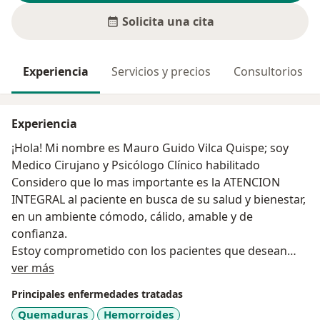
Solicita una cita
Experiencia
Servicios y precios
Consultorios
Experiencia
¡Hola! Mi nombre es Mauro Guido Vilca Quispe; soy
Medico Cirujano y Psicólogo Clínico habilitado
Considero que lo mas importante es la ATENCION
INTEGRAL al paciente en busca de su salud y bienestar,
en un ambiente cómodo, cálido, amable y de
confianza.
Estoy comprometido con los pacientes que desean
Acerca de mí
una atención integral: tanto medica como psicológica,
ver más
ayudándolos así a mejorar su calidad de vida y
Principales enfermedades tratadas
logrando así la recuperación de su salud tanto Mental
Quemaduras
Hemorroides
como Fisica.