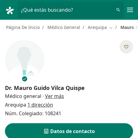
Men
¿Qué estás buscando?
Página De Inicio
Médico General
Arequipa
Mauro G
Cambiar de c
Dr.
Mauro Guido Vilca Quispe
sobre las especializaciones
Médico general
·
Ver más
Arequipa
1 dirección
Núm. Colegiado: 108241
Datos de contacto