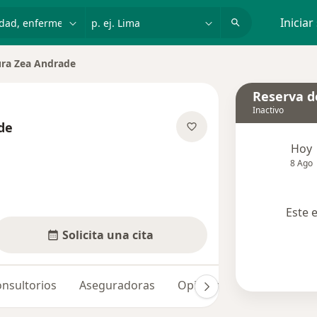
dad, enfermedad o nombre
p. ej. Lima
Iniciar
ra Zea Andrade
de ciudad
Reserva de
Inactivo
de
e las especializaciones
Hoy
8 Ago
Este 
Solicita una cita
nsultorios
Aseguradoras
Opiniones