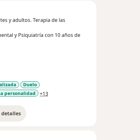
tes y adultos. Terapia de las
mental y Psiquiatría con 10 años de
alizada
Duelo
a11y_sr_more_diseases
la personalidad
+13
detalles
bre la experiencia