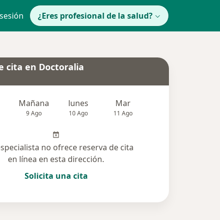
 sesión
¿Eres profesional de la salud?
 cita en Doctoralia
Mañana
lunes
Mar
Mié
Jue
9 Ago
10 Ago
11 Ago
12 Ago
13 Ag
especialista no ofrece reserva de cita
en línea en esta dirección.
Solicita una cita