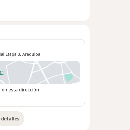
ial Etapa 3
,
Arequipa
ar
 abre en una nueva pestaña
e en esta dirección
detalles
bre la dirección