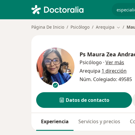
especiali
Página De Inicio
Psicólogo
Arequipa
Mau
Cambiar 
Ps
Maura Zea Andra
sobr
Psicólogo
·
Ver más
Arequipa
1 dirección
Núm. Colegiado: 49585
Datos de contacto
Experiencia
Servicios y precios
Co