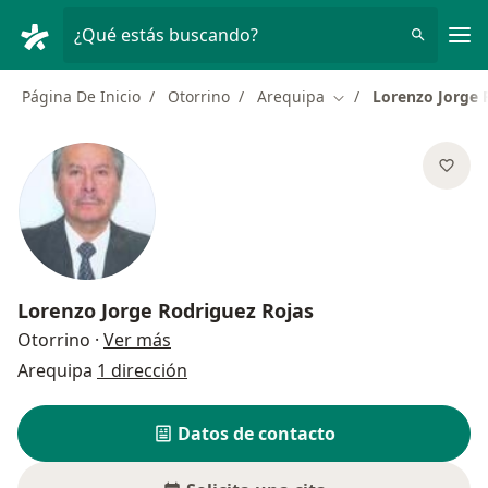
Men
¿Qué estás buscando?
Página De Inicio
Otorrino
Arequipa
Lorenzo Jorge 
Cambiar de ciudad
Lorenzo Jorge Rodriguez Rojas
sobre las especializaciones
Otorrino
·
Ver más
Arequipa
1 dirección
Datos de contacto