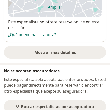
Ampliar
se abre en una nueva pestañ
Disponibilidad
Este especialista no ofrece reserva online en esta
dirección
¿Qué puedo hacer ahora?
Mostrar más detalles
sobre la dirección
No se aceptan aseguradoras
Este especialista sólo acepta pacientes privados. Usted
puede pagar directamente para reservar, o encontrar
otro especialista que acepte su aseguradora.
Buscar especialistas por aseguradora