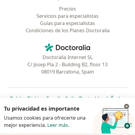
Precios
Servicios para especialistas
Guías para especialistas
Condiciones de los Planes Doctoralia
Contacto
Doctoralia - Página de inicio
Doctoralia Internet SL
C/ Josep Pla 2 - Building B2, floor 13
08019 Barcelona, Spain
se abre en una nueva pestaña
se abre en una nueva pestaña
se abre en una nueva pestaña
se abre en una nueva pes
se abre en 
se a
Polska
,
Türkiye
,
España
,
Italia
,
Deutschland
,
Česko
,
se abre en una nueva pestaña
se abre en una nueva pestaña
se abre en una nueva pestaña
se abre en una nueva p
se abre en 
se abr
Portugal
,
México
,
Chile
,
Brasil
,
Argentina
,
Perú
,
Tu privacidad es importante
se abre en una nueva pe
Colombia
Usamos cookies para ofrecerte una
mejor experiencia.
www.doctoralia.pe © 2026 - Encuentra tu
Leer más
.
especialista y agenda cita