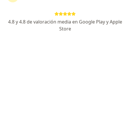
4.8 y 4.8 de valoración media en Google Play y Apple
Store
No hemos encontrado ningún
Protecta Security en Lima, La
Molina