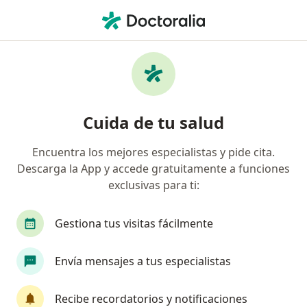
Men
Protecta Security • Lima, La Molina
Búsquedas relacionadas
Especialistas de Protecta Security
Pediatras de Protecta Security en La Molina
Cuida de tu salud
Reumatólogos de Protecta Security en La Molina
Encuentra los mejores especialistas y pide cita.
Cardiologos de Protecta Security en La Molina
Descarga la App y accede gratuitamente a funciones
Internistas de Protecta Security en La Molina
exclusivas para ti:
Traumatólogos y ortopedistas de Protecta
Gestiona tus visitas fácilmente
Security en La Molina
Envía mensajes a tus especialistas
Página De Inicio
La Molina
Protecta Security
Recibe recordatorios y notificaciones