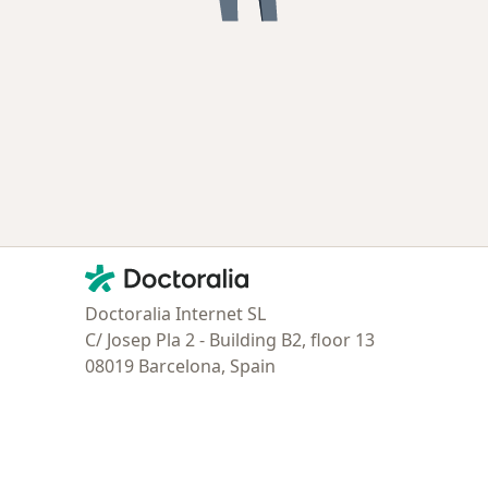
Contacto
Doctoralia - Página de inicio
Doctoralia Internet SL
C/ Josep Pla 2 - Building B2, floor 13
08019 Barcelona, Spain