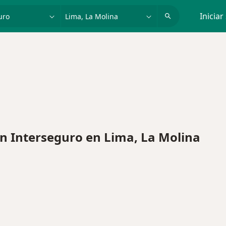
dad, enfermedad o nombre
p. ej. Lima
Iniciar
 Interseguro en Lima, La Molina