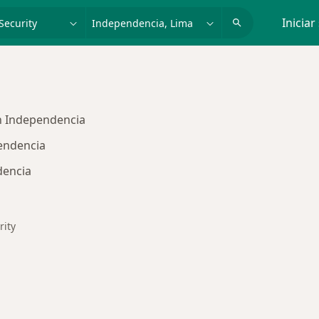
dad, enfermedad o nombre
p. ej. Lima
Iniciar
en Independencia
endencia
dencia
rity