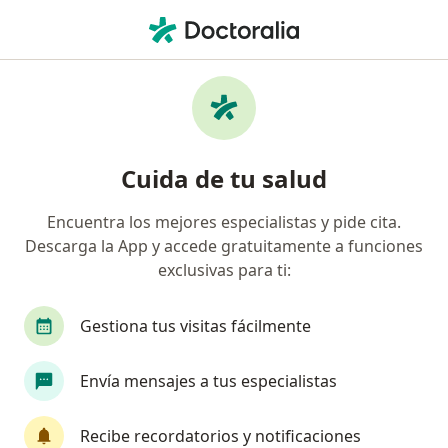
Men
Insur • Lima, La Molina
Página De Inicio
La Molina
Insur
Cuida de tu salud
Encuentra los mejores especialistas y pide cita.
Descarga la App y accede gratuitamente a funciones
exclusivas para ti:
Gestiona tus visitas fácilmente
Envía mensajes a tus especialistas
Recibe recordatorios y notificaciones