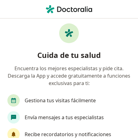
Men
Assist Card • Lima, La Molina
Página De Inicio
La Molina
Assist Card
Cuida de tu salud
Encuentra los mejores especialistas y pide cita.
Descarga la App y accede gratuitamente a funciones
exclusivas para ti:
Gestiona tus visitas fácilmente
Envía mensajes a tus especialistas
Recibe recordatorios y notificaciones