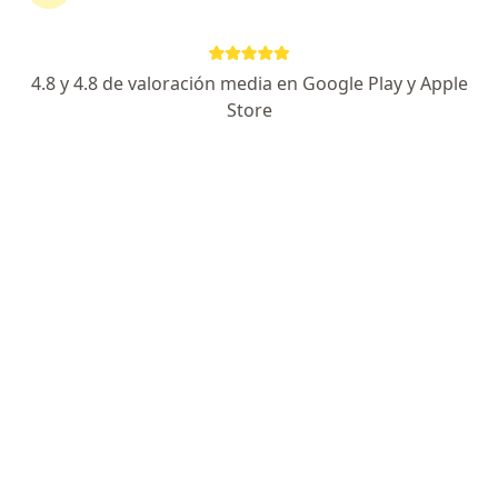
Página De Inicio
Pueblo Libre
Protecta Security
4.8 y 4.8 de valoración media en Google Play y Apple
Store
No hemos encontrado ningún Protecta