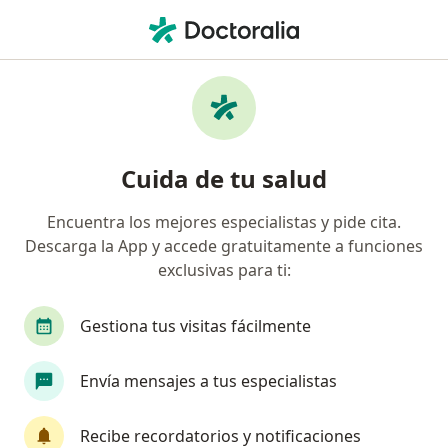
Men
Protecta Security • Pueblo Libre, Lima
Búsquedas relacionadas
Especialistas de Protecta Security
Cardiologos de Protecta Security en Pueblo Libre
Cuida de tu salud
Cirujanos generales de Protecta Security en
Pueblo Libre
Encuentra los mejores especialistas y pide cita.
Descarga la App y accede gratuitamente a funciones
Ginecólogos de Protecta Security en Pueblo Libre
exclusivas para ti:
Traumatólogos y ortopedistas de Protecta
Security en Pueblo Libre
Gestiona tus visitas fácilmente
Otorrinos de Protecta Security en Pueblo Libre
Envía mensajes a tus especialistas
Ver más (2)
Más en esta categoría: Especialistas de Protec
Recibe recordatorios y notificaciones