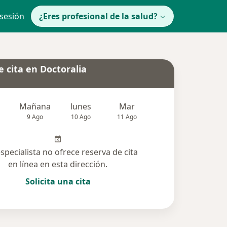
 sesión
¿Eres profesional de la salud?
 cita en Doctoralia
Mañana
lunes
Mar
Mié
Jue
9 Ago
10 Ago
11 Ago
12 Ago
13 Ag
especialista no ofrece reserva de cita
en línea en esta dirección.
Solicita una cita