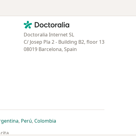
Contacto
Doctoralia - Página de inicio
Doctoralia Internet SL
C/ Josep Pla 2 - Building B2, floor 13
08019 Barcelona, Spain
estaña
 nueva pestaña
n una nueva pestaña
 abre en una nueva pestaña
se abre en una nueva pestaña
se abre en una nueva pestaña
se abre en una nueva pestaña
rgentina
,
Perú
,
Colombia
cita