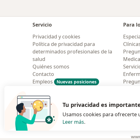
Servicio
Para l
Privacidad y cookies
Especia
Política de privacidad para
Clínica
determinados profesionales de la
Pregun
salud
Medic
Quiénes somos
Servici
Contacto
Enfer
Empleos
Pregun
Nuevas posiciones
Condiciones Generales de
Aplicac
Contratación
Tu privacidad es important
Usamos cookies para ofrecerte u
Leer más
.
se abre en una n
se abre 
s
Polska
,
Türkiye
,
España
,
www