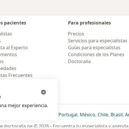
os pacientes
Para profesionales
listas
Precios
s
Servicios para especialistas
ta al Experto
Guías para especialistas
amentos
Condiciones de los Planes
os
Doctoralia
medades
tas Frecuentes
ión para celular
e
na mejor experiencia.
ueva pestaña
en una nueva pestaña
e abre en una nueva pestaña
se abre en una nueva pestaña
se abre en una nueva pestaña
se abre en una nueva pestaña
se abre en una nueva p
se abre en una
se abre e
se
Italia
,
Deutschland
,
Česko
,
Portugal
,
México
,
Chile
,
Brasil
,
A
.doctoralia.pe © 2026 - Encuentra tu especialista y agenda 