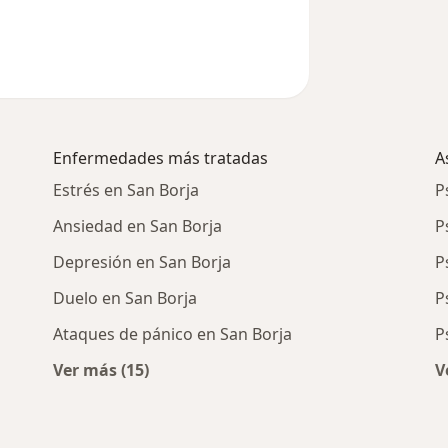
Enfermedades más tratadas
A
Estrés en San Borja
P
Ansiedad en San Borja
P
Depresión en San Borja
P
Duelo en San Borja
P
Ataques de pánico en San Borja
P
Ver más (15)
V
cercanos
Más en esta categoría: Enfermedades más 