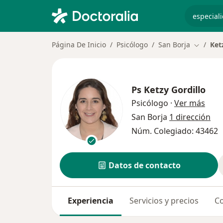
especiali
Página De Inicio
Psicólogo
San Borja
Ket
Cambiar
Ps
Ketzy Gordillo
sobr
Psicólogo
·
Ver más
San Borja
1 dirección
Núm. Colegiado: 43462
Datos de contacto
Experiencia
Servicios y precios
Co