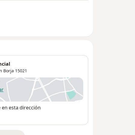
ncial
n Borja
15021
ar
 abre en una nueva pestaña
e en esta dirección