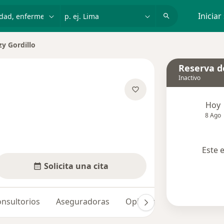
dad, enfermedad o nombre
p. ej. Lima
Iniciar
zy Gordillo
 de ciudad
Reserva de
Inactivo
e las especializaciones
Hoy
8 Ago
Este 
Solicita una cita
nsultorios
Aseguradoras
Opiniones