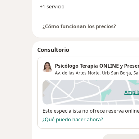
+1 servicio
¿Cómo funcionan los precios?
Consultorio
Psicólogo Terapia ONLINE y Prese
Av. de las Artes Norte,
Urb San Borja
,
Sa
Ampli
se
Disponibilidad
Este especialista no ofrece reserva onlin
¿Qué puedo hacer ahora?