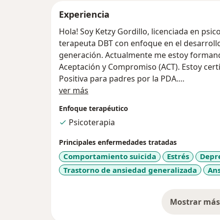
Experiencia
Hola! Soy Ketzy Gordillo, licenciada en psic
terapeuta DBT con enfoque en el desarrollo
generación. Actualmente me estoy formand
Aceptación y Compromiso (ACT). Estoy cert
Positiva para padres por la PDA.
Acerca de mí
ver más
Busco promover las habilidades de la consc
Enfoque terapéutico
cultivándolo como hábito en mis atendidos.
Psicoterapia
herramienta que me permite acompañarte e
Principales enfermedades tratadas
También cuento con amplia experiencia com
Comportamiento suicida
Estrés
Depre
talleres de Mindfulness y desarrollo person
Trastorno de ansiedad generalizada
An
Mostrar más 
so