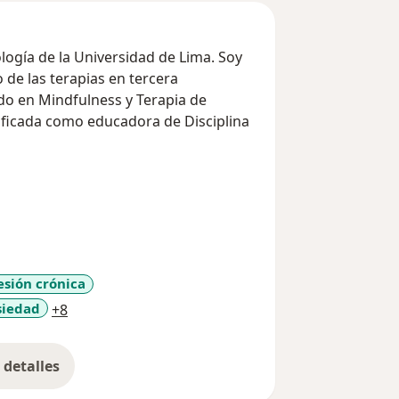
ología de la Universidad de Lima. Soy
 de las terapias en tercera
o en Mindfulness y Terapia de
ificada como educadora de Disciplina
iencia plena en cada sesión,
 El impacto del Mindfulness es una
n el proceso que atravieses.
o capacitadora y facilitadora de
sión crónica
al.
a11y_sr_more_diseases
siedad
+8
detalles
bre la experiencia