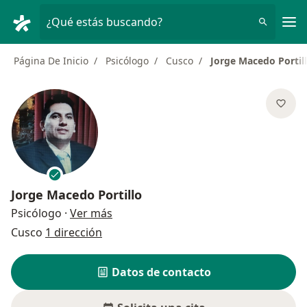
Men
¿Qué estás buscando?
Página De Inicio
Psicólogo
Cusco
Jorge Macedo Portil
Jorge Macedo Portillo
sobre las especializaciones
Psicólogo
·
Ver más
Cusco
1 dirección
Datos de contacto