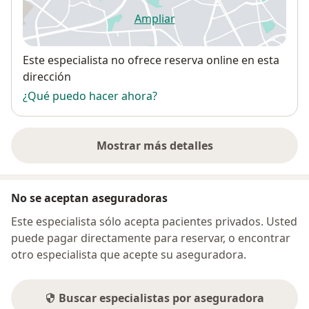
Ampliar
se abre en una nueva pestañ
Disponibilidad
Este especialista no ofrece reserva online en esta
dirección
¿Qué puedo hacer ahora?
Mostrar más detalles
sobre la dirección
No se aceptan aseguradoras
Este especialista sólo acepta pacientes privados. Usted
puede pagar directamente para reservar, o encontrar
otro especialista que acepte su aseguradora.
Buscar especialistas por aseguradora