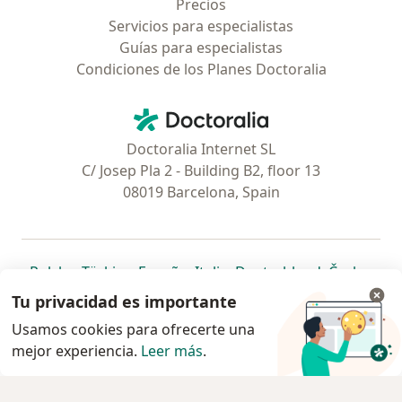
Precios
Servicios para especialistas
Guías para especialistas
Condiciones de los Planes Doctoralia
Contacto
Doctoralia - Página de inicio
Doctoralia Internet SL
C/ Josep Pla 2 - Building B2, floor 13
08019 Barcelona, Spain
se abre en una nueva pestaña
se abre en una nueva pestaña
se abre en una nueva pestaña
se abre en una nueva pes
se abre en 
se a
Polska
,
Türkiye
,
España
,
Italia
,
Deutschland
,
Česko
,
se abre en una nueva pestaña
se abre en una nueva pestaña
se abre en una nueva pestaña
se abre en una nueva p
se abre en 
se abr
Portugal
,
México
,
Chile
,
Brasil
,
Argentina
,
Perú
,
Tu privacidad es importante
se abre en una nueva pe
Colombia
Usamos cookies para ofrecerte una
mejor experiencia.
www.doctoralia.pe © 2026 - Encuentra tu
Leer más
.
especialista y agenda cita