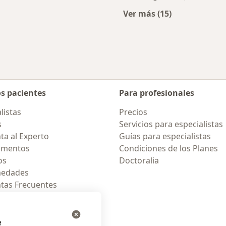
Ver más (15)
rcanas a Jesús María
Más en esta catego
os pacientes
Para profesionales
listas
Precios
s
Servicios para especialistas
ta al Experto
Guías para especialistas
amentos
Condiciones de los Planes
os
Doctoralia
medades
tas Frecuentes
ión para celular
e