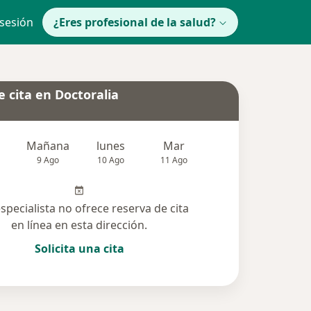
 sesión
¿Eres profesional de la salud?
 cita en Doctoralia
Mañana
lunes
Mar
Mié
Jue
9 Ago
10 Ago
11 Ago
12 Ago
13 Ag
especialista no ofrece reserva de cita
en línea en esta dirección.
Solicita una cita
cionadas (14)