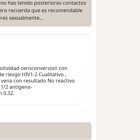
no has tenido posteriores contactos
 Pero recuerda que es recomendable
 eres sexualmente…
sitividad ceroconversion con
e riesgo HIV1-2 Cualitativo ,
vena con resultado No reactivo
 1/2 antigeno-
 0.32.