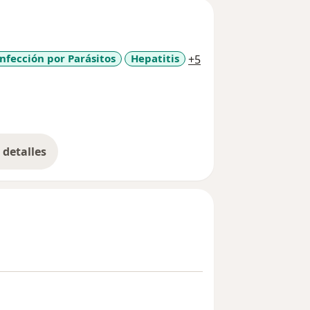
a11y_sr_more_disea
Infección por Parásitos
Hepatitis
+5
detalles
bre la experiencia