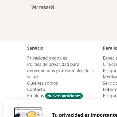
Ver más (9)
Más en esta categoría: Ciudades ce
Servicio
Para l
Privacidad y cookies
Especia
Política de privacidad para
Clínica
determinados profesionales de la
Pregun
salud
Medic
Quiénes somos
Servici
Contacto
Enfer
Empleos
Pregun
Nuevas posiciones
Condiciones Generales de
Aplicac
Contratación
Tu privacidad es important