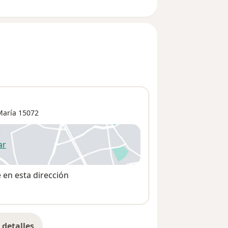
María
15072
ar
 abre en una nueva pestaña
e en esta dirección
detalles