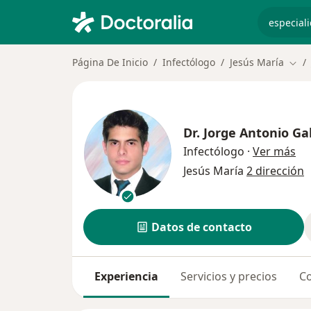
especiali
Página De Inicio
Infectólogo
Jesús María
Camb
Dr.
Jorge Antonio Ga
sob
Infectólogo
·
Ver más
Jesús María
2 dirección
Datos de contacto
Experiencia
Servicios y precios
Co