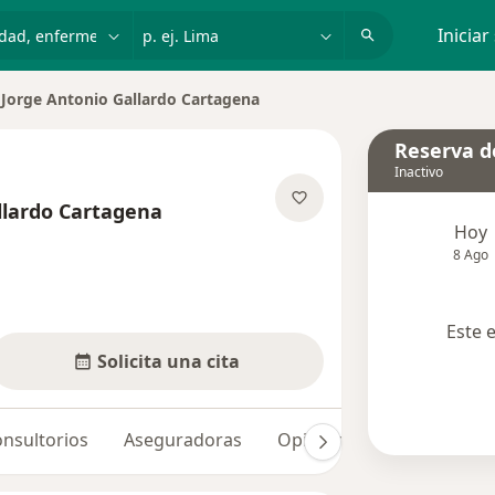
dad, enfermedad o nombre
p. ej. Lima
Iniciar
Jorge Antonio Gallardo Cartagena
iar de ciudad
Reserva de
Inactivo
llardo Cartagena
Hoy
re las especializaciones
8 Ago
Este 
Solicita una cita
nsultorios
Aseguradoras
Opiniones
Dudas solu