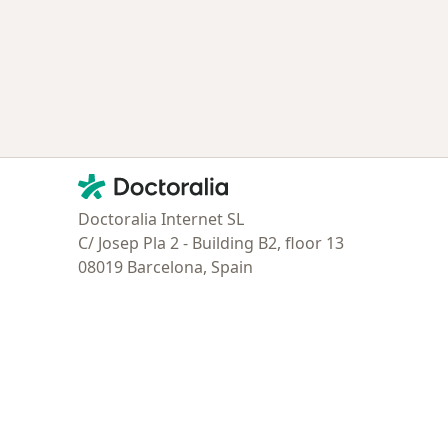
ría: Enfermedades más tratadas
Contacto
Doctoralia - Página de inicio
Doctoralia Internet SL
C/ Josep Pla 2 - Building B2, floor 13
08019 Barcelona, Spain