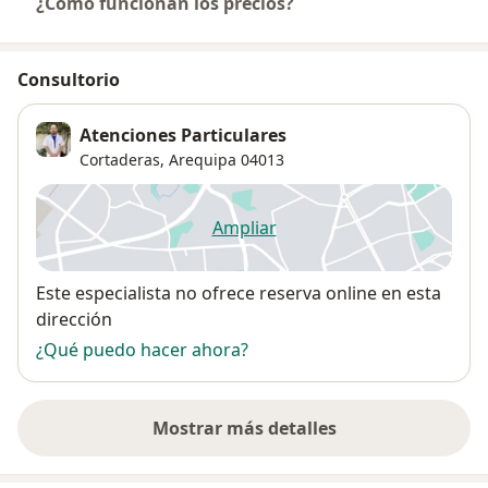
¿Cómo funcionan los precios?
Consultorio
Atenciones Particulares
Cortaderas,
Arequipa
04013
Ampliar
se abre en una nueva pestañ
Disponibilidad
Este especialista no ofrece reserva online en esta
dirección
¿Qué puedo hacer ahora?
Mostrar más detalles
sobre la dirección