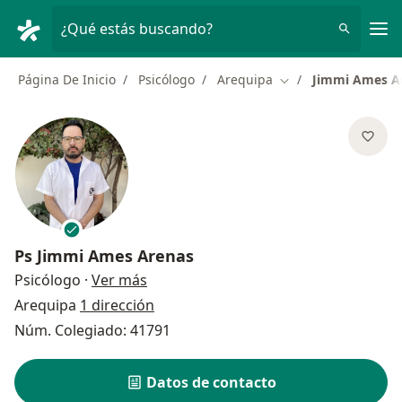
Men
¿Qué estás buscando?
Página De Inicio
Psicólogo
Arequipa
Jimmi Ames A
Cambiar de ciudad
Ps
Jimmi Ames Arenas
sobre las especializaciones
Psicólogo
·
Ver más
Arequipa
1 dirección
Núm. Colegiado: 41791
Datos de contacto