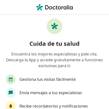
Men
Rimac • Jesús María, Lima
Búsquedas relacionadas
Especialistas de Rimac
Cirujanos generales de Rimac en Jesús María
Cuida de tu salud
Oncólogos de Rimac en Jesús María
Encuentra los mejores especialistas y pide cita.
Cirujanos maxilofaciales de Rimac en Jesús María
Descarga la App y accede gratuitamente a funciones
Dermatólogos de Rimac en Jesús María
exclusivas para ti:
Médicos generales de Rimac en Jesús María
Gestiona tus visitas fácilmente
Ver más (6)
Más en esta categoría: Especialistas de Rimac
Envía mensajes a tus especialistas
Página De Inicio
Jesús María
Rimac
Recibe recordatorios y notificaciones