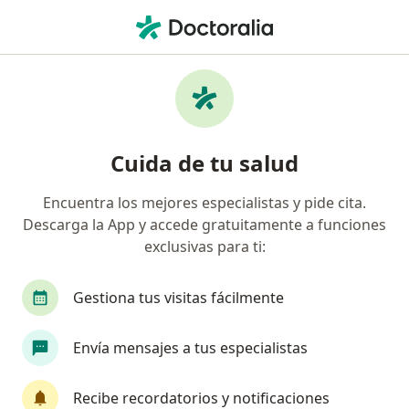
Men
Sanitas Eps • Jesús María, Lima
Página De Inicio
Jesús María
Sanitas Eps
Cuida de tu salud
Encuentra los mejores especialistas y pide cita.
Descarga la App y accede gratuitamente a funciones
exclusivas para ti:
Gestiona tus visitas fácilmente
Envía mensajes a tus especialistas
Recibe recordatorios y notificaciones