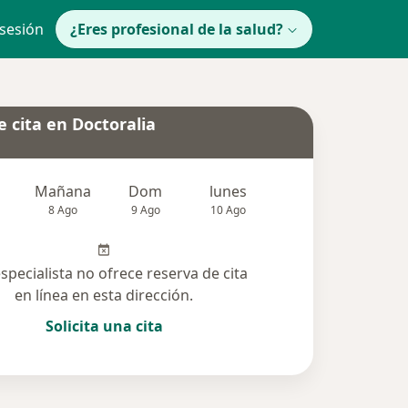
 sesión
¿Eres profesional de la salud?
 cita en Doctoralia
Mañana
Dom
lunes
Mar
Mié
8 Ago
9 Ago
10 Ago
11 Ago
12 Ag
especialista no ofrece reserva de cita
en línea en esta dirección.
Solicita una cita
olucionadas (13)