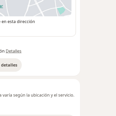
ar
 abre en una nueva pestaña
e en esta dirección
ión
Detalles
detalles
bre la dirección
varía según la ubicación y el servicio.