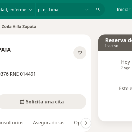
dad, enfermedad o nombre
p. ej. Lima
Iniciar
Zoila Villa Zapata
biar de ciudad
Reserva de
Inactivo
PATA
re las especializaciones
Hoy
7 Ago
0376 RNE 014491
Este 
Solicita una cita
nsultorios
Aseguradoras
Opiniones (2)
Dudas s