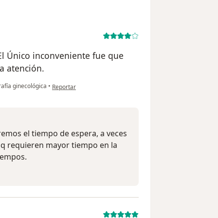
El Único inconveniente fue que
a atención.
en opinión del usuario J.H.
afía ginecológica
•
Reportar
remos el tiempo de espera, a veces
 q requieren mayor tiempo en la
iempos.