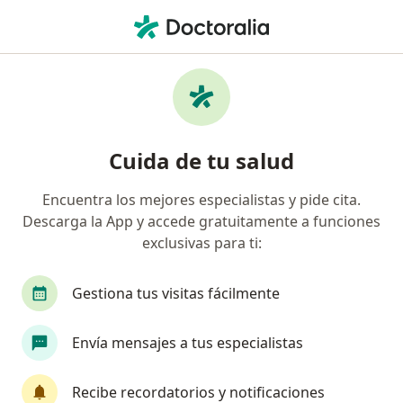
Men
Pacífico • Jesús María, Lima
Búsquedas relacionadas
Especialistas de Pacífico
Cirujanos generales de Pacífico en Jesús María
Cuida de tu salud
Oncólogos de Pacífico en Jesús María
Encuentra los mejores especialistas y pide cita.
Dermatólogos de Pacífico en Jesús María
Descarga la App y accede gratuitamente a funciones
Ginecólogos de Pacífico en Jesús María
exclusivas para ti:
Internistas de Pacífico en Jesús María
Gestiona tus visitas fácilmente
Ver más (5)
Más en esta categoría: Especialistas de Pacífi
Envía mensajes a tus especialistas
Página De Inicio
Jesús María
Pacífico
Recibe recordatorios y notificaciones