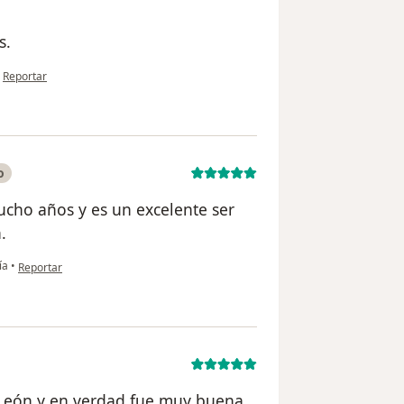
s.
en opinión del usuario Carolina
•
Reportar
o
ucho años y es un excelente ser
.
en opinión del usuario Lourdes
ía
•
Reportar
León,y en verdad fue muy buena