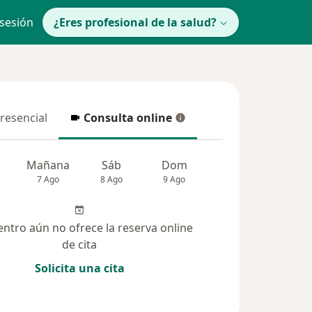
 sesión
¿Eres profesional de la salud?
presencial
Consulta online
resencial
Consulta online
Mañana
Sáb
Dom
lunes
Mar
7 Ago
8 Ago
9 Ago
10 Ago
11 Ag
entro aún no ofrece la reserva online
de cita
Solicita una cita
solucionadas (5)