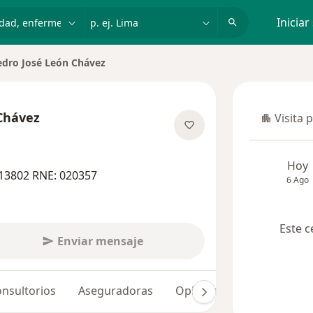
dad, enfermedad o nombre
p. ej. Lima
Iniciar
edro José León Chávez
r de ciudad
Chávez
Visita 
Visita p
las especializaciones
Hoy
13802 RNE: 020357
6 Ago
Este c
Enviar mensaje
nsultorios
Aseguradoras
Opiniones (12)
Dudas 