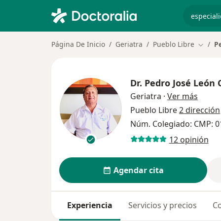
especiali
Página De Inicio
Geriatra
Pueblo Libre
P
Cambia
Dr.
Pedro José León 
sobre 
Geriatra
·
Ver más
Pueblo Libre
2 dirección
Núm. Colegiado: CMP: 0
12 opinión
Agendar cita
Experiencia
Servicios y precios
Co