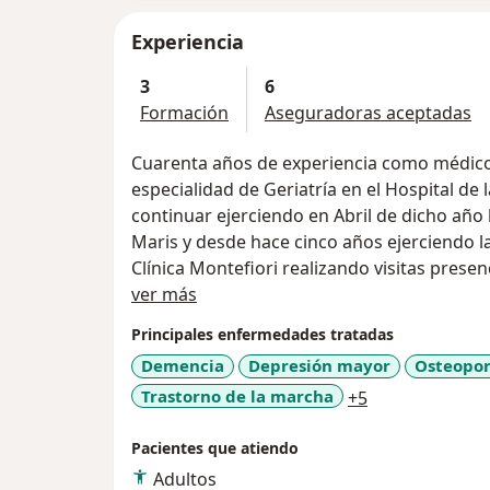
Experiencia
3
6
Formación
Aseguradoras aceptadas
Cuarenta años de experiencia como médico c
especialidad de Geriatría en el Hospital de l
continuar ejerciendo en Abril de dicho año h
Maris y desde hace cinco años ejerciendo l
Clínica Montefiori realizando visita
Acerca de mí
ver más
Principales enfermedades tratadas
Demencia
Depresión mayor
Osteopor
a11y_sr_more_
Trastorno de la marcha
+5
Pacientes que atiendo
Adultos