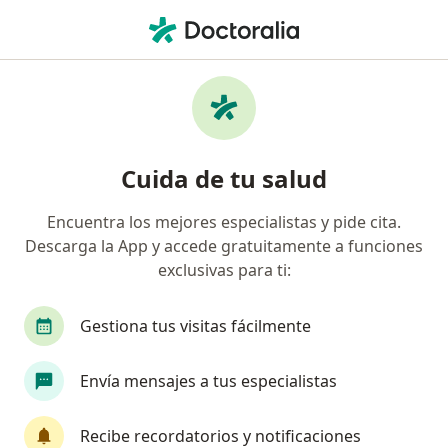
Men
Oftalmólogo • Jesús María, Lima
Filtros
Seguro:
Rimac
Ma
Oftalmólogos recomendados de Rimac en
Cuida de tu salud
Jesús María
Encuentra los mejores especialistas y pide cita.
Descarga la App y accede gratuitamente a funciones
exclusivas para ti:
Gestiona tus visitas fácilmente
Envía mensajes a tus especialistas
Dr. Juan Carlos Espinoza Mijares
·
Ver más
Oftalmólogo
Recibe recordatorios y notificaciones
341 opinión