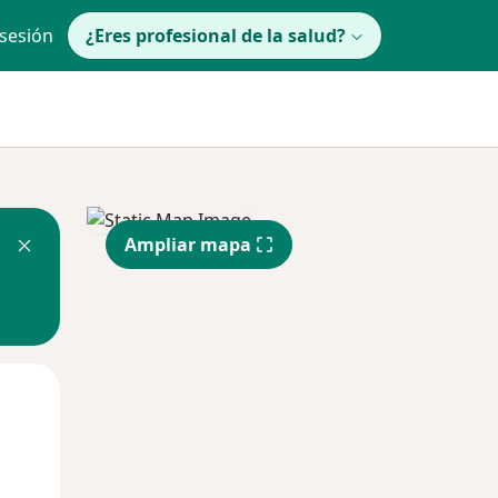
 sesión
¿Eres profesional de la salud?
Ampliar mapa
lunes
Mar
Mié
10 Ago
11 Ago
12 Ago