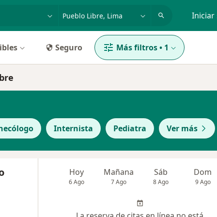
dad, enfermedad o nombre
p. ej. Lima
Iniciar
ibles
Seguro
Más filtros
•
1
ibre
necólogo
Internista
Pediatra
Ver más
o
Hoy
Mañana
Sáb
Dom
6 Ago
7 Ago
8 Ago
9 Ago
La reserva de citas en línea no está