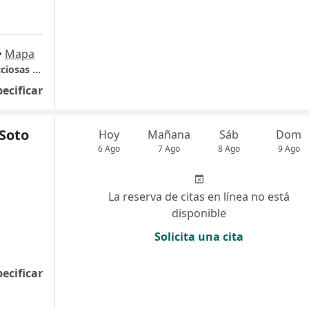
•
Mapa
Centro Especializado en Enfermedades Infecciosas y Tropicales
pecificar
 Soto
Hoy
Mañana
Sáb
Dom
6 Ago
7 Ago
8 Ago
9 Ago
La reserva de citas en línea no está
disponible
Solicita una cita
pecificar