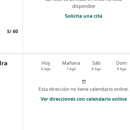
disponible
Solicita una cita
S/ 60
dra
Hoy
Mañana
Sáb
Dom
6 Ago
7 Ago
8 Ago
9 Ago
Esta dirección no tiene calendario online.
Ver direcciones con calendario online