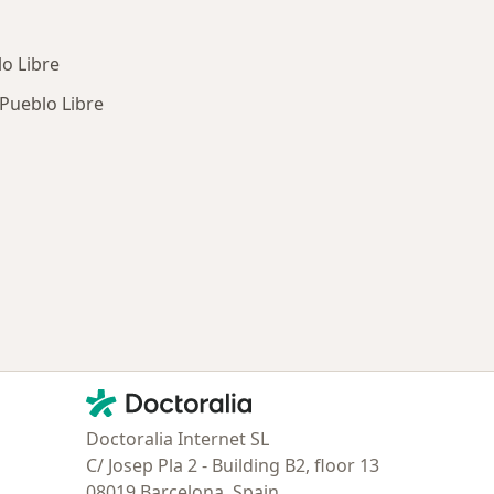
lo Libre
 Pueblo Libre
ía: Otras enfermedades en Pueblo Libre
Contacto
Doctoralia - Página de inicio
Doctoralia Internet SL
C/ Josep Pla 2 - Building B2, floor 13
08019 Barcelona, Spain