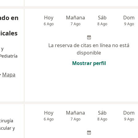
ado en
Hoy
Mañana
Sáb
Dom
6 Ago
7 Ago
8 Ago
9 Ago
icales
La reserva de citas en línea no está
 y
disponible
Pediatría
Mostrar perfil
•
Mapa
Hoy
Mañana
Sáb
Dom
6 Ago
7 Ago
8 Ago
9 Ago
cirugía
scular y