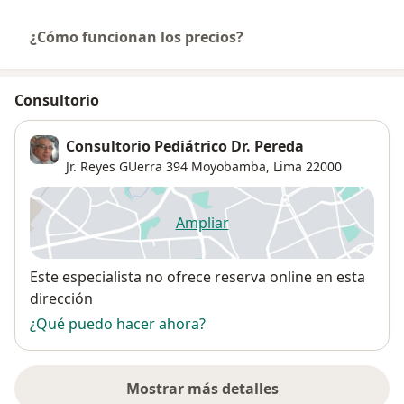
¿Cómo funcionan los precios?
Consultorio
Consultorio Pediátrico Dr. Pereda
Jr. Reyes GUerra 394 Moyobamba,
Lima
22000
Ampliar
se abre en una nueva pestañ
Disponibilidad
Este especialista no ofrece reserva online en esta
dirección
¿Qué puedo hacer ahora?
Mostrar más detalles
sobre la dirección