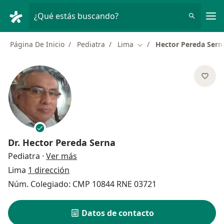
Men
¿Qué estás buscando?
Página De Inicio
Pediatra
Lima
Hector Pereda Sern
Cambiar de ciudad
Dr.
Hector Pereda Serna
sobre las especializaciones
Pediatra
·
Ver más
Lima
1 dirección
Núm. Colegiado: CMP 10844 RNE 03721
Datos de contacto