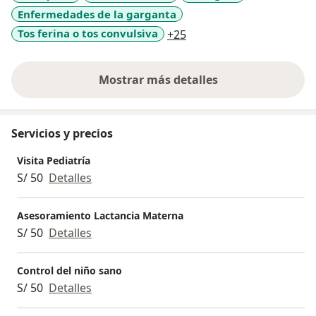
Enfermedades de la garganta
Más de 30 años de experiencia
a11y_sr_more_diseases
Tos ferina o tos convulsiva
+25
Mostrar más detalles
sobre la experiencia
Servicios y precios
Visita Pediatría
S/ 50
Detalles
Asesoramiento Lactancia Materna
S/ 50
Detalles
Control del niño sano
S/ 50
Detalles