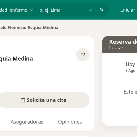
dad, enfermedad o nombre
p. ej. Lima
Iniciar
alo Nemecio Esquia Medina
e ciudad
Reserva de
Inactivo
quia Medina
Hoy
 las especializaciones
8 Ago
Este 
Solicita una cita
Aseguradoras
Opiniones