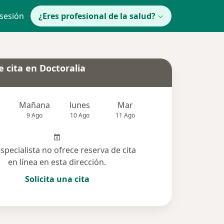
 sesión
¿Eres profesional de la salud?
 cita en Doctoralia
Mañana
lunes
Mar
Mié
Jue
9 Ago
10 Ago
11 Ago
12 Ago
13 Ag
especialista no ofrece reserva de cita
en línea en esta dirección.
Solicita una cita