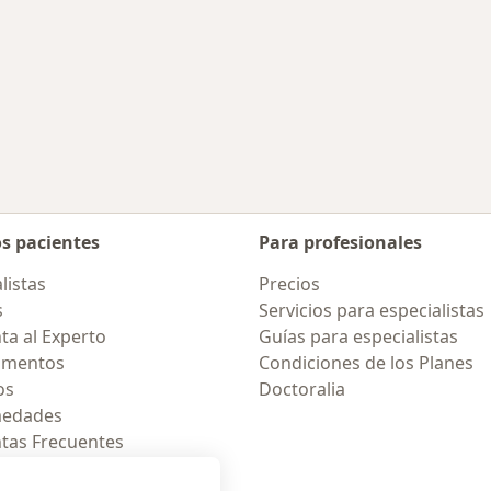
des más tratadas
os pacientes
Para profesionales
listas
Precios
s
Servicios para especialistas
ta al Experto
Guías para especialistas
amentos
Condiciones de los Planes
os
Doctoralia
medades
tas Frecuentes
ión para celular