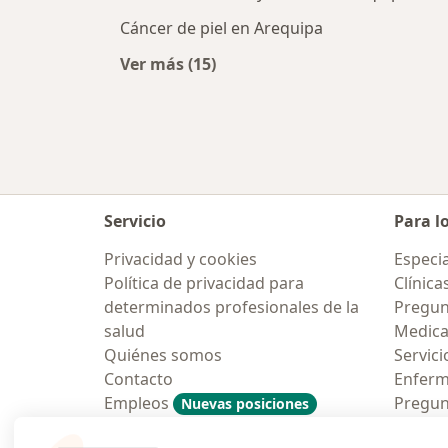
Cáncer de piel en Arequipa
Ver más (15)
Más en esta categoría: Enfermeda
Servicio
Para l
Privacidad y cookies
Especia
Política de privacidad para
Clínica
determinados profesionales de la
Pregun
salud
Medic
Quiénes somos
Servici
Contacto
Enfer
Empleos
Pregun
Nuevas posiciones
Condiciones Generales de
Aplicac