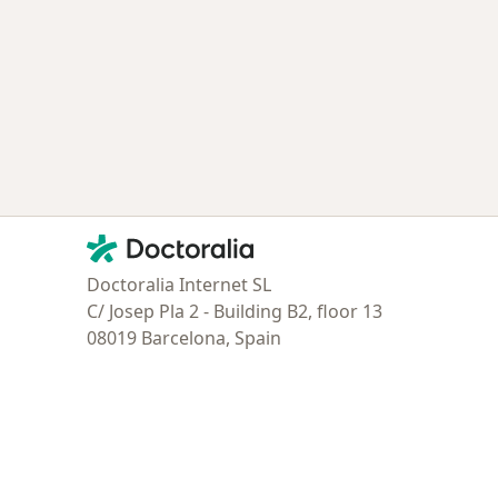
Contacto
Doctoralia - Página de inicio
Doctoralia Internet SL
C/ Josep Pla 2 - Building B2, floor 13
08019 Barcelona, Spain