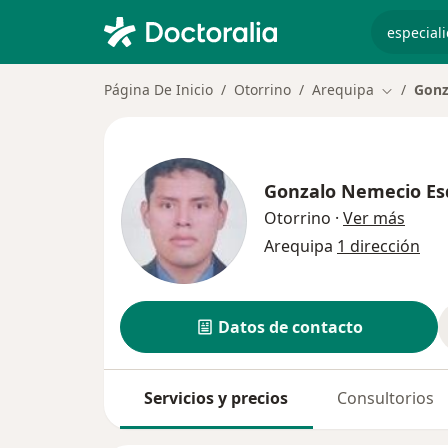
especiali
Página De Inicio
Otorrino
Arequipa
Gonz
Cambiar d
Gonzalo Nemecio Es
sobre
Otorrino
·
Ver más
Arequipa
1 dirección
Datos de contacto
Servicios y precios
Consultorios