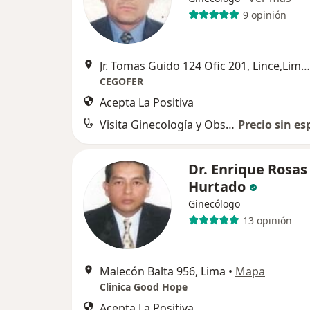
9 opinión
Jr. Tomas Guido 124 Ofic 201, Lince,Lima , Peru, Lince
CEGOFER
Acepta La Positiva
Visita Ginecología y Obstetricia
Precio sin es
Dr. Enrique Rosas
Hurtado
Ginecólogo
13 opinión
Malecón Balta 956, Lima
•
Mapa
Clinica Good Hope
Acepta La Positiva