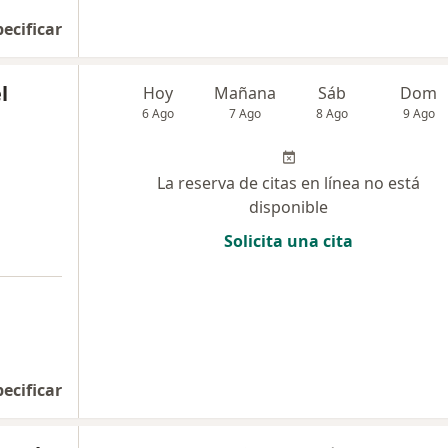
pecificar
l
Hoy
Mañana
Sáb
Dom
6 Ago
7 Ago
8 Ago
9 Ago
La reserva de citas en línea no está
disponible
Solicita una cita
pecificar