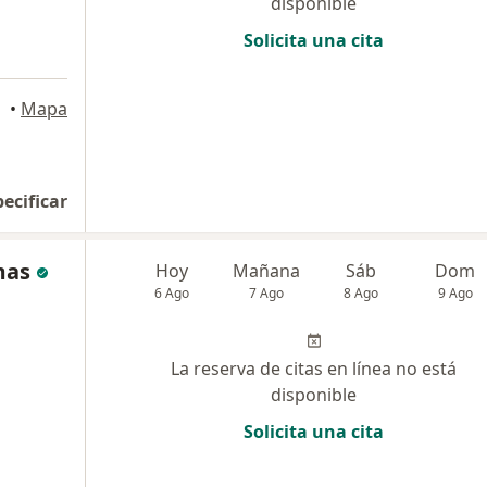
disponible
Solicita una cita
•
Mapa
pecificar
mas
Hoy
Mañana
Sáb
Dom
6 Ago
7 Ago
8 Ago
9 Ago
La reserva de citas en línea no está
disponible
Solicita una cita