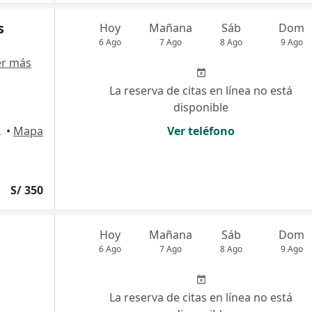
s
Hoy
Mañana
Sáb
Dom
6 Ago
7 Ago
8 Ago
9 Ago
er más
La reserva de citas en línea no está
disponible
, Miraflores
•
Mapa
Ver teléfono
S/ 350
Hoy
Mañana
Sáb
Dom
6 Ago
7 Ago
8 Ago
9 Ago
La reserva de citas en línea no está