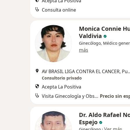
Acepta La Positiva
Consulta online
Monica Connie H
Valdivia
Ginecólogo, Médico gener
más
AV BRASIL LIGA CONTRA EL CA
Consultorio privado
Acepta La Positiva
Visita Ginecología y Obstetricia
Precio sin es
Dr. Aldo Rafael N
Espejo
·
Ver más
Ginecólogo