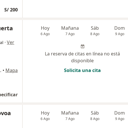
S/ 200
uerta
Hoy
Mañana
Sáb
Dom
6 Ago
7 Ago
8 Ago
9 Ago
·
Ver
al
La reserva de citas en línea no está
disponible
NCER, Pueblo Libre
•
Mapa
Solicita una cita
pecificar
ovoa
Hoy
Mañana
Sáb
Dom
6 Ago
7 Ago
8 Ago
9 Ago