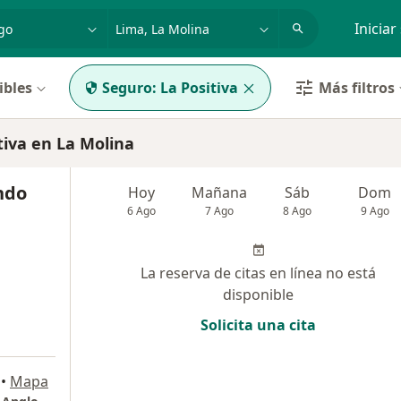
dad, enfermedad o nombre
p. ej. Lima
Iniciar
ibles
Seguro:
La Positiva
Más filtros
iva en La Molina
indo
Hoy
Mañana
Sáb
Dom
6 Ago
7 Ago
8 Ago
9 Ago
La reserva de citas en línea no está
disponible
Solicita una cita
•
Mapa