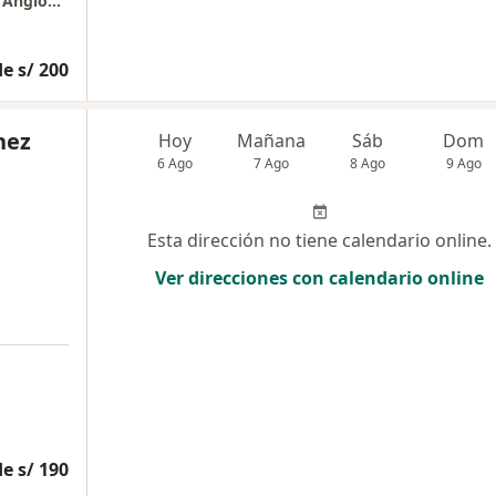
Consulta de Ginecologia y Fertilidad. Clinica Angloamericana. La Molina
e s/ 200
hez
Hoy
Mañana
Sáb
Dom
6 Ago
7 Ago
8 Ago
9 Ago
Esta dirección no tiene calendario online.
Ver direcciones con calendario online
e s/ 190