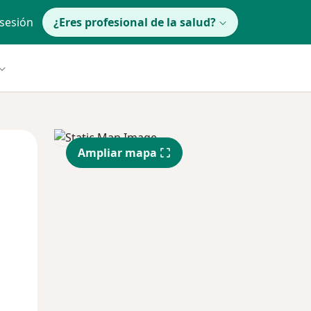
 sesión
¿Eres profesional de la salud?
lunes
Mar
Mié
Ampliar mapa
10 Ago
11 Ago
12 Ago